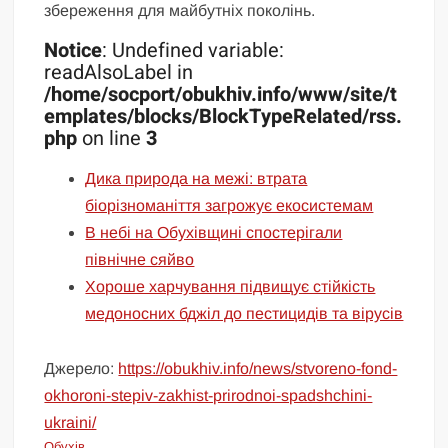
збереження для майбутніх поколінь.
Notice
: Undefined variable:
readAlsoLabel in
/home/socport/obukhiv.info/www/site/t
emplates/blocks/BlockTypeRelated/rss.
php
on line
3
Дика природа на межі: втрата
біорізноманіття загрожує екосистемам
В небі на Обухівщині спостерігали
північне сяйво
Хороше харчування підвищує стійкість
медоносних бджіл до пестицидів та вірусів
Джерело:
https://obukhiv.info/news/stvoreno-fond-
okhoroni-stepiv-zakhist-prirodnoi-spadshchini-
ukraini/
Обухів