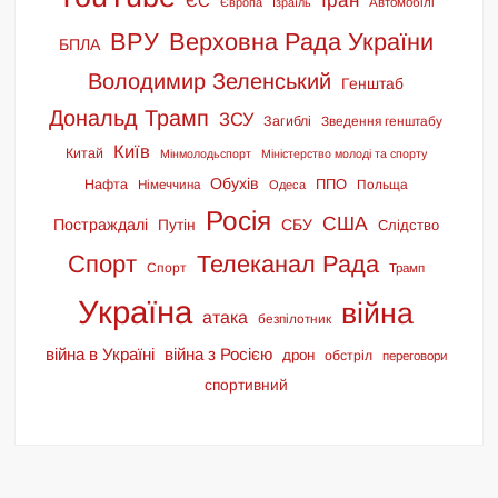
Іран
ЄС
Європа
Ізраїль
Автомобілі
ВРУ
Верховна Рада України
БПЛА
Володимир Зеленський
Генштаб
Дональд Трамп
ЗСУ
Загиблі
Зведення генштабу
Київ
Китай
Мінмолодьспорт
Міністерство молоді та спорту
Обухів
ППО
Нафта
Німеччина
Польща
Одеса
Росія
США
Постраждалі
СБУ
Путін
Слідство
Спорт
Телеканал Рада
Спорт
Трамп
Україна
війна
атака
безпілотник
війна в Україні
війна з Росією
дрон
обстріл
переговори
спортивний