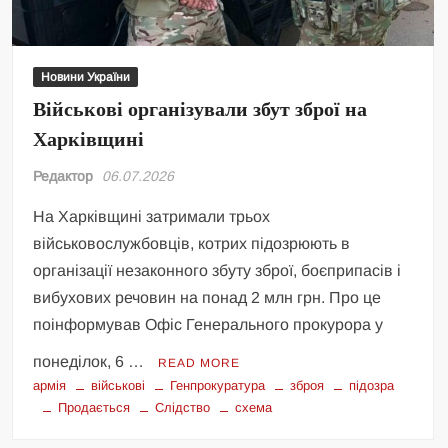
Новини України
Військові організували збут зброї на
Харківщині
Редактор
06.07.2026
На Харківщині затримали трьох
військовослужбовців, котрих підозрюють в
організації незаконного збуту зброї, боєприпасів і
вибухових речовин на понад 2 млн грн. Про це
поінформував Офіс Генерального прокурора у
понеділок, 6 …
READ MORE
армія
військові
Генпрокуратура
зброя
підозра
Продається
Слідство
схема