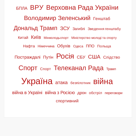
ВРУ
Верховна Рада України
БПЛА
Володимир Зеленський
Генштаб
Дональд Трамп
ЗСУ
Загиблі
Зведення генштабу
Київ
Китай
Мінмолодьспорт
Міністерство молоді та спорту
Обухів
ППО
Нафта
Польща
Німеччина
Одеса
Росія
США
Постраждалі
СБУ
Путін
Слідство
Спорт
Телеканал Рада
Спорт
Трамп
Україна
війна
атака
безпілотник
війна в Україні
війна з Росією
дрон
обстріл
переговори
спортивний