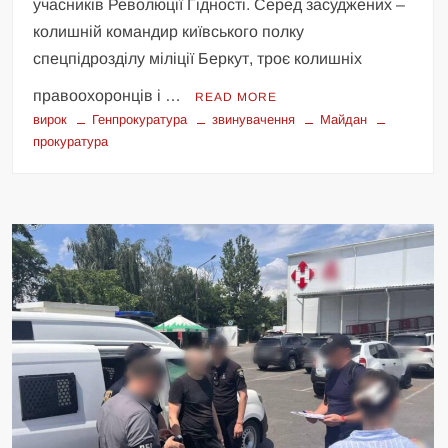
учасників Революції Гідності. Серед засуджених –
колишній командир київського полку
спецпідрозділу міліції Беркут, троє колишніх
правоохоронців і …
READ MORE
вирок
Генпрокуратура
звинувачення
Майдан
прокуратура