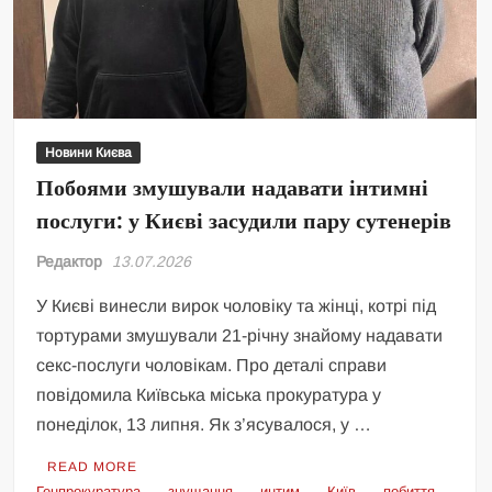
Новини Києва
Побоями змушували надавати інтимні
послуги: у Києві засудили пару сутенерів
Редактор
13.07.2026
У Києві винесли вирок чоловіку та жінці, котрі під
тортурами змушували 21-річну знайому надавати
секс-послуги чоловікам. Про деталі справи
повідомила Київська міська прокуратура у
понеділок, 13 липня. Як з’ясувалося, у …
READ MORE
Генпрокуратура
знущання
интим
Київ
побиття