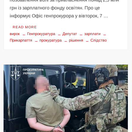
грн із зарплатного фонду освітян. Про це
інформує Офіс генпрокурора у вівторок, 7 …
READ MORE
вирок
Генпрокуратура
Депутат
зарплати
Прикарпаття
прокуратура
рішення
Слідство