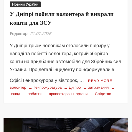
Новини України
У Дніпрі побили волонтера й викрали
кошти для ЗСУ
Редактор
21.07.2026
У Дніпрі трьом чоловікам оголосили підозру у
нападі та побитті волонтера, котрий зберігав
кошти на придбання автомобіля для Збройних сил
України. Про деталі інциденту поінформували в
Офісі Генпрокурора у вівторок, …
READ MORE
волонтер
Генпрокуратура
Дніпро
затримання
напад
побиття
правоохоронні органи
Слідство