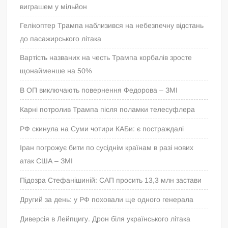
виграшем у мільйон
Гелікоптер Трампа наблизився на небезпечну відстань
до пасажирського літака
Вартість названих на честь Трампа корбалів зросте
щонайменше на 50%
В ОП виключають повернення Федорова – ЗМІ
Карні потролив Трампа після поламки телесуфлера
РФ скинула на Суми чотири КАБи: є постраждалі
Іран погрожує бити по сусіднім країнам в разі нових
атак США – ЗМІ
Підозра Стефанішиній: САП просить 13,3 млн застави
Другий за день: у РФ поховали ще одного генерала
Диверсія в Лейпцигу. Дрон біля українського літака