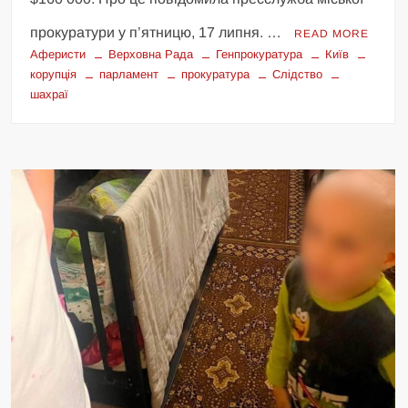
прокуратури у п’ятницю, 17 липня. …
READ MORE
Аферисти
Верховна Рада
Генпрокуратура
Київ
корупція
парламент
прокуратура
Слідство
шахраї