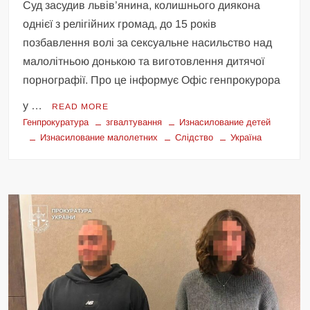
Суд засудив львів’янина, колишнього диякона
однієї з релігійних громад, до 15 років
позбавлення волі за сексуальне насильство над
малолітньою донькою та виготовлення дитячої
порнографії. Про це інформує Офіс генпрокурора
у …
READ MORE
Генпрокуратура
згвалтування
Изнасилование детей
Изнасилование малолетних
Слідство
Україна