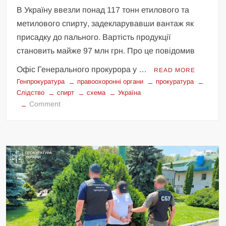
В Україну ввезли понад 117 тонн етилового та
метилового спирту, задекларувавши вантаж як
присадку до пального. Вартість продукції
становить майже 97 млн грн. Про це повідомив
Офіс Генерального прокурора у …
READ MORE
Генпрокуратура
правоохоронні органи
прокуратура
Слідство
спирт
схема
Україна
on
Comment
Викрито
контрабанду
спирту
під
виглядом
присадки
до
пального