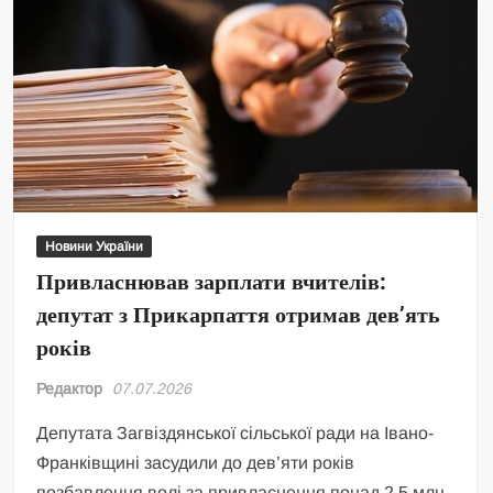
Новини України
Привласнював зарплати вчителів:
депутат з Прикарпаття отримав дев’ять
років
Редактор
07.07.2026
Депутата Загвіздянської сільської ради на Івано-
Франківщині засудили до дев’яти років
позбавлення волі за привласнення понад 2,5 млн