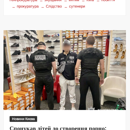
прокуратура
Слідство
сутенери
Новини Києва
Спонукав дітей до створення порно: