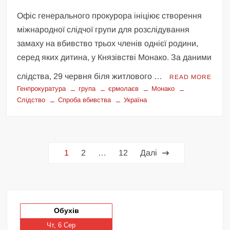
Офіс генерального прокурора ініціює створення
міжнародної слідчої групи для розслідування
замаху на вбивство трьох членів однієї родини,
серед яких дитина, у Князівстві Монако. За даними
слідства, 29 червня біля житлового …
READ MORE
Генпрокуратура
група
єрмолаєв
Монако
Слідство
Спроба вбивства
Україна
Пагінація
1
2
…
12
Далі
записів
Обухів
Чт, 6 Сер