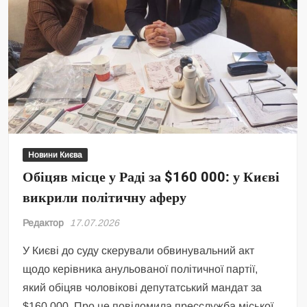
Новини Києва
Обіцяв місце у Раді за $160 000: у Києві
викрили політичну аферу
Редактор
17.07.2026
У Києві до суду скерували обвинувальний акт
щодо керівника анульованої політичної партії,
який обіцяв чоловікові депутатський мандат за
$160 000. Про це повідомила пресслужба міської