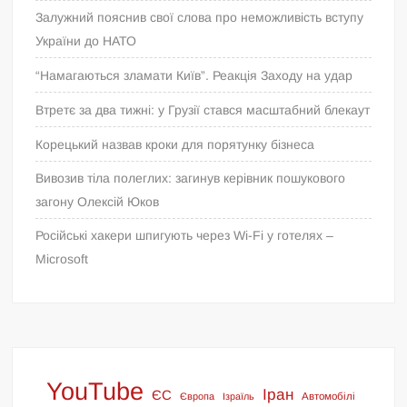
Залужний пояснив свої слова про неможливість вступу
України до НАТО
“Намагаються зламати Київ”. Реакція Заходу на удар
Втретє за два тижні: у Грузії стався масштабний блекаут
Корецький назвав кроки для порятунку бізнеса
Вивозив тіла полеглих: загинув керівник пошукового
загону Олексій Юков
Російські хакери шпигують через Wi-Fi у готелях –
Microsoft
YouTube
Іран
ЄС
Європа
Ізраїль
Автомобілі