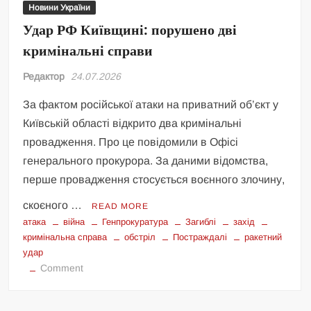
Новини України
Удар РФ Київщині: порушено дві
кримінальні справи
Редактор
24.07.2026
За фактом російської атаки на приватний об’єкт у
Київській області відкрито два кримінальні
провадження. Про це повідомили в Офісі
генерального прокурора. За даними відомства,
перше провадження стосується воєнного злочину,
скоєного …
READ MORE
атака
війна
Генпрокуратура
Загиблі
захід
кримінальна справа
обстріл
Постраждалі
ракетний
удар
on
Comment
Удар
РФ