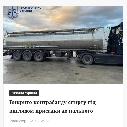
Київщині:
порушено
дві
кримінальні
справи
Новини України
Викрито контрабанду спирту під
виглядом присадки до пального
Редактор
24.07.2026