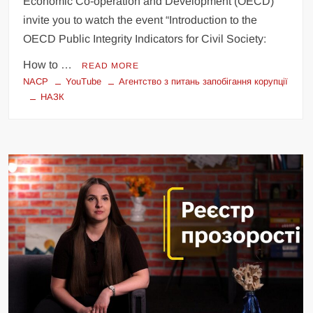
Economic Co-operation and Development (OECD)
invite you to watch the event “Introduction to the
OECD Public Integrity Indicators for Civil Society:
How to …
READ MORE
NACP
YouTube
Агентство з питань запобігання корупції
НАЗК