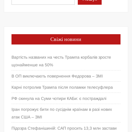
Свіжі новини
Вартість названих на честь Трампа корбалів зросте
щонайменше на 50%
В ОП виключають повернення Федорова – ЗМІ
Карні потролив Трампа після поламки телесуфлера
РФ скинула на Суми чотири КАБи: є постраждалі
Іран погрожує бити по сусіднім країнам в разі нових
атак США – ЗМІ
Підозра Стефанішиній: САП просить 13,3 млн застави