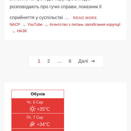
розповідають про гучні справи, показник її
сприйняття у суспільстві …
READ MORE
NACP
YouTube
Агентство з питань запобігання корупції
НАЗК
Пагінація
1
2
…
6
Далі
записів
Обухів
Чт, 6 Сер
+35°C
Пт, 7 Сер
+34°C