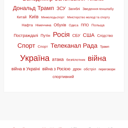
Дональд Трамп
ЗСУ
Загиблі
Зведення генштабу
Київ
Китай
Мінмолодьспорт
Міністерство молоді та спорту
Обухів
ППО
Нафта
Польща
Німеччина
Одеса
Росія
США
Постраждалі
СБУ
Путін
Слідство
Спорт
Телеканал Рада
Спорт
Трамп
Україна
війна
атака
безпілотник
війна в Україні
війна з Росією
дрон
обстріл
переговори
спортивний