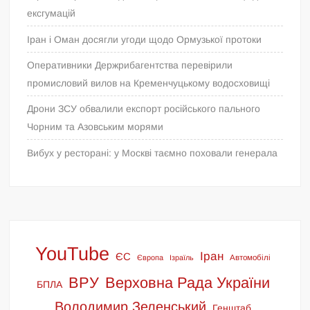
ексгумацій
Іран і Оман досягли угоди щодо Ормузької протоки
Оперативники Держрибагентства перевірили
промисловий вилов на Кременчуцькому водосховищі
Дрони ЗСУ обвалили експорт російського пального
Чорним та Азовським морями
Вибух у ресторані: у Москві таємно поховали генерала
YouTube
Іран
ЄС
Європа
Ізраїль
Автомобілі
ВРУ
Верховна Рада України
БПЛА
Володимир Зеленський
Генштаб