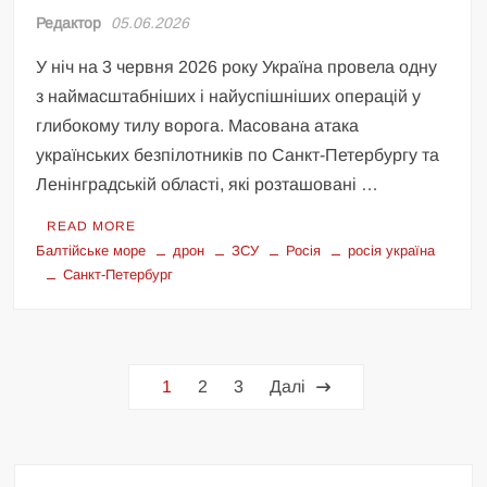
Редактор
05.06.2026
У ніч на 3 червня 2026 року Україна провела одну
з наймасштабніших і найуспішніших операцій у
глибокому тилу ворога. Масована атака
українських безпілотників по Санкт-Петербургу та
Ленінградській області, які розташовані …
READ MORE
Балтійське море
дрон
ЗСУ
Росія
росія україна
Санкт-Петербург
Пагінація
1
2
3
Далі
записів