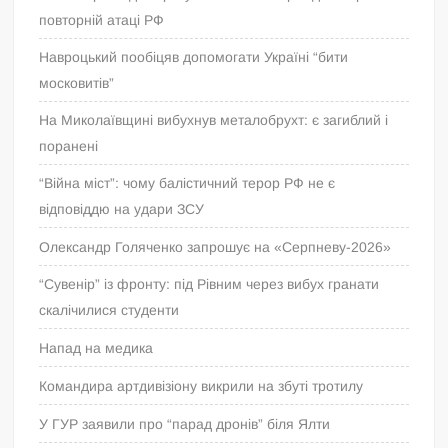
повторній атаці РФ
Навроцький пообіцяв допомогати Україні “бити
московитів”
На Миколаївщині вибухнув металобрухт: є загиблий і
поранені
“Війна міст”: чому балістичний терор РФ не є
відповіддю на удари ЗСУ
Олександр Голяченко запрошує на «Серпневу-2026»
“Сувенір” із фронту: під Рівним через вибух гранати
скалічилися студенти
Напад на медика
Командира артдивізіону викрили на збуті тротилу
У ГУР заявили про “парад дронів” біля Ялти