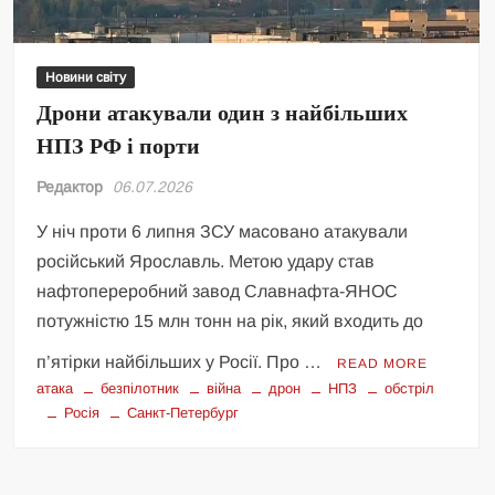
Новини світу
Дрони атакували один з найбільших
НПЗ РФ і порти
Редактор
06.07.2026
У ніч проти 6 липня ЗСУ масовано атакували
російський Ярославль. Метою удару став
нафтопереробний завод Славнафта-ЯНОС
потужністю 15 млн тонн на рік, який входить до
п’ятірки найбільших у Росії. Про …
READ MORE
атака
безпілотник
війна
дрон
НПЗ
обстріл
Росія
Санкт-Петербург