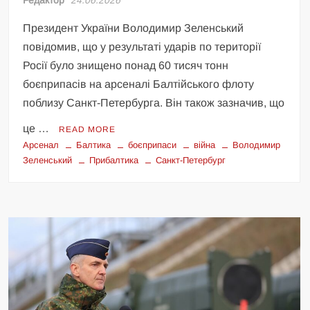
Президент України Володимир Зеленський
повідомив, що у результаті ударів по території
Росії було знищено понад 60 тисяч тонн
боєприпасів на арсеналі Балтійського флоту
поблизу Санкт-Петербурга. Він також зазначив, що
це …
READ MORE
Арсенал
Балтика
боєприпаси
війна
Володимир
Зеленський
Прибалтика
Санкт-Петербург