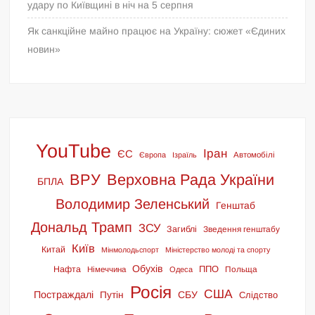
удару по Київщині в ніч на 5 серпня
Як санкційне майно працює на Україну: сюжет «Єдиних
новин»
YouTube
Іран
ЄС
Європа
Ізраїль
Автомобілі
ВРУ
Верховна Рада України
БПЛА
Володимир Зеленський
Генштаб
Дональд Трамп
ЗСУ
Загиблі
Зведення генштабу
Київ
Китай
Мінмолодьспорт
Міністерство молоді та спорту
Обухів
ППО
Нафта
Польща
Німеччина
Одеса
Росія
США
Постраждалі
СБУ
Путін
Слідство