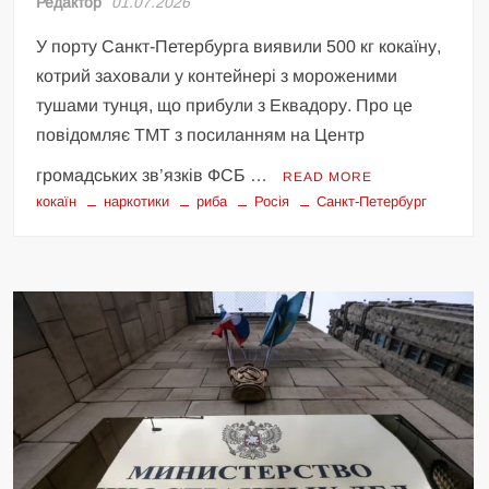
Редактор
01.07.2026
У порту Санкт-Петербурга виявили 500 кг кокаїну,
котрий заховали у контейнері з мороженими
тушами тунця, що прибули з Еквадору. Про це
повідомляє TMT з посиланням на Центр
громадських зв’язків ФСБ …
READ MORE
кокаїн
наркотики
риба
Росія
Санкт-Петербург