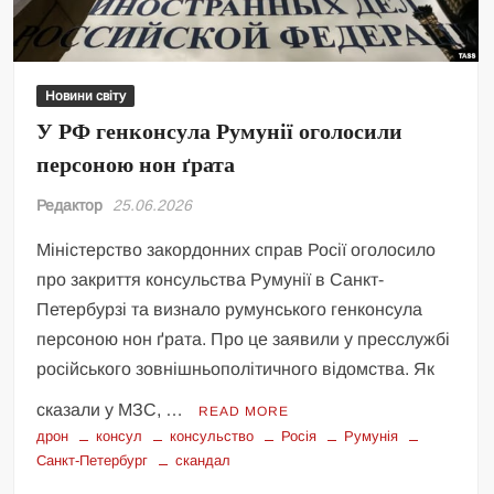
Новини світу
У РФ генконсула Румунії оголосили
персоною нон ґрата
Редактор
25.06.2026
Міністерство закордонних справ Росії оголосило
про закриття консульства Румунії в Санкт-
Петербурзі та визнало румунського генконсула
персоною нон ґрата. Про це заявили у пресслужбі
російського зовнішньополітичного відомства. Як
сказали у МЗС, …
READ MORE
дрон
консул
консульство
Росія
Румунія
Санкт-Петербург
скандал