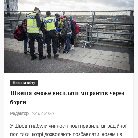
жителів
Центральної
Азії
впала
на
15%
Новини світу
Швеція зможе висилати мігрантів через
борги
Редактор
23.07.2026
У Швеції набули чинності нові правила міграційної
політики, котрі дозволяють позбавляти іноземців