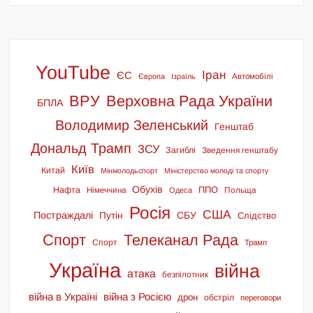
YouTube
Іран
ЄС
Європа
Ізраїль
Автомобілі
ВРУ
Верховна Рада України
БПЛА
Володимир Зеленський
Генштаб
Дональд Трамп
ЗСУ
Загиблі
Зведення генштабу
Київ
Китай
Мінмолодьспорт
Міністерство молоді та спорту
Обухів
ППО
Нафта
Німеччина
Польща
Одеса
Росія
США
Постраждалі
СБУ
Путін
Слідство
Спорт
Телеканал Рада
Спорт
Трамп
Україна
війна
атака
безпілотник
війна в Україні
війна з Росією
дрон
обстріл
переговори