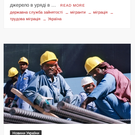
джерело в уряді в …
READ MORE
державна служба зайнятості
мігранти
міграція
трудова міграція
Україна
Новини України