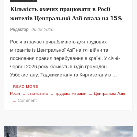
Кількість охочих працювати в Росії
жителів Центральної Азії впала на 15%
Редактор
06.08.2026
Росія втрачає привабливість для трудових
мігрантів із Центральної Азії на тлі війни та
посилення правил перебування в країні. У січні-
червні 2026 року кількість в’їздів громадян
Узбекистану, Таджикистану та Киргизстану в …
READ MORE
Росія
статистика
трудова міграція
Центральна Азія
on
Comment
Кількість
охочих
працювати
в
Росії