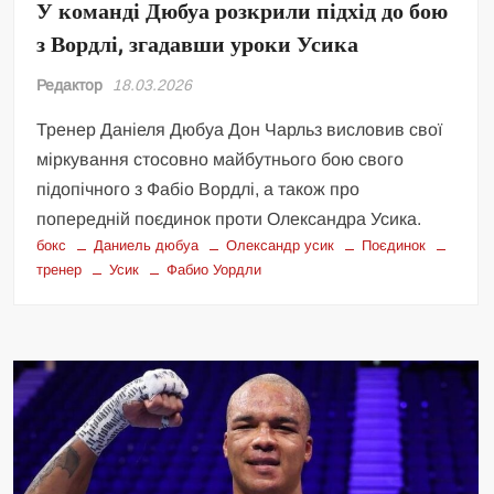
У команді Дюбуа розкрили підхід до бою
з Вордлі, згадавши уроки Усика
Редактор
18.03.2026
Тренер Даніеля Дюбуа Дон Чарльз висловив свої
міркування стосовно майбутнього бою свого
підопічного з Фабіо Вордлі, а також про
попередній поєдинок проти Олександра Усика.
бокс
Даниель дюбуа
Олександр усик
Поєдинок
тренер
Усик
Фабио Уордли