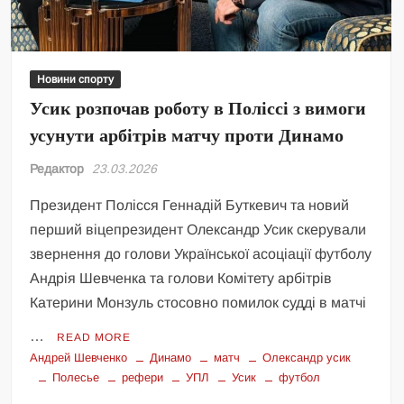
Новини спорту
Усик розпочав роботу в Поліссі з вимоги
усунути арбітрів матчу проти Динамо
Редактор
23.03.2026
Президент Полісся Геннадій Буткевич та новий
перший віцепрезидент Олександр Усик скерували
звернення до голови Української асоціації футболу
Андрія Шевченка та голови Комітету арбітрів
Катерини Монзуль стосовно помилок судді в матчі
…
READ MORE
Андрей Шевченко
Динамо
матч
Олександр усик
Полесье
рефери
УПЛ
Усик
футбол