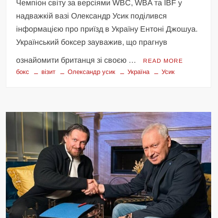
Чемпіон світу за версіями WBC, WBA та IBF у
надважкій вазі Олександр Усик поділився
інформацією про приїзд в Україну Ентоні Джошуа.
Український боксер зауважив, що прагнув
ознайомити британця зі своєю …
READ MORE
бокс
візит
Олександр усик
Україна
Усик