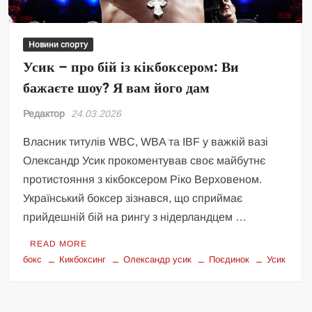
Новини спорту
Усик – про бій із кікбоксером: Ви
бажаєте шоу? Я вам його дам
Редактор
24.03.2026
Власник титулів WBC, WBA та IBF у важкій вазі
Олександр Усик прокоментував своє майбутнє
протистояння з кікбоксером Ріко Верховеном.
Український боксер зізнався, що сприймає
прийдешній бій на рингу з нідерландцем …
READ MORE
бокс
Кикбоксинг
Олександр усик
Поєдинок
Усик