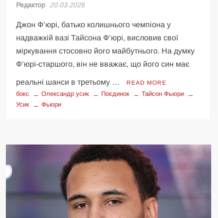
Редактор
20.03.2026
Джон Ф’юрі, батько колишнього чемпіона у
надважкій вазі Тайсона Ф’юрі, висловив свої
міркування стосовно його майбутнього. На думку
Ф’юрі-старшого, він не вважає, що його син має
реальні шанси в третьому …
READ MORE
бокс
Олександр усик
Поєдинок
Тайсон Фьюри
Усик
Фьюри