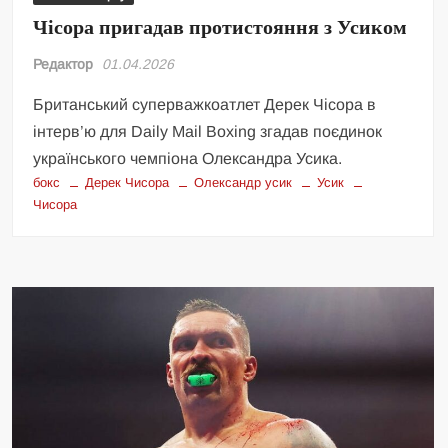
Чісора пригадав протистояння з Усиком
Редактор
01.04.2026
Британський суперважкоатлет Дерек Чісора в
інтерв’ю для Daily Mail Boxing згадав поєдинок
українського чемпіона Олександра Усика.
бокс
Дерек Чисора
Олександр усик
Усик
Чисора