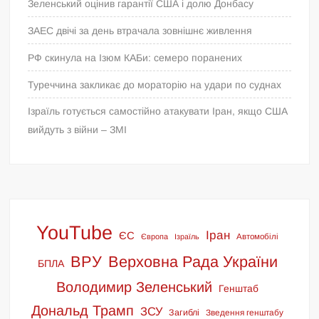
Зеленський оцінив гарантії США і долю Донбасу
ЗАЕС двічі за день втрачала зовнішнє живлення
РФ скинула на Ізюм КАБи: семеро поранених
Туреччина закликає до мораторію на удари по суднах
Ізраїль готується самостійно атакувати Іран, якщо США
вийдуть з війни – ЗМІ
YouTube
Іран
ЄС
Європа
Ізраїль
Автомобілі
ВРУ
Верховна Рада України
БПЛА
Володимир Зеленський
Генштаб
Дональд Трамп
ЗСУ
Загиблі
Зведення генштабу