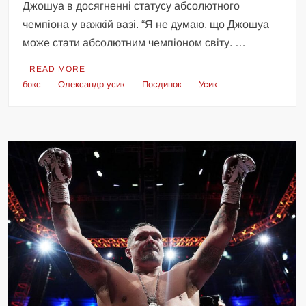
Джошуа в досягненні статусу абсолютного
чемпіона у важкій вазі. “Я не думаю, що Джошуа
може стати абсолютним чемпіоном світу. …
READ MORE
бокс
Олександр усик
Поєдинок
Усик