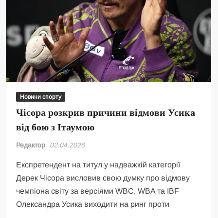
Новини спорту
Чісора розкрив причини відмови Усика
від бою з Ітаумою
Редактор
02.04.2026
Експретендент на титул у надважкій категорії
Дерек Чісора висловив свою думку про відмову
чемпіона світу за версіями WBC, WBA та IBF
Олександра Усика виходити на ринг проти