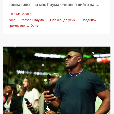
поцікавився, чи має Ітаума бажання вийти на …
READ MORE
бокс
Мозес Итаума
Олександр усик
Поєдинок
промоутер
Усик