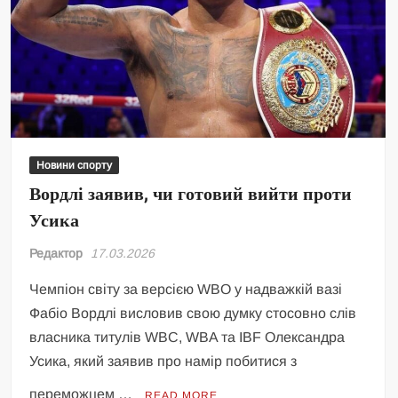
Новини спорту
Вордлі заявив, чи готовий вийти проти
Усика
Редактор
17.03.2026
Чемпіон світу за версією WBO у надважкій вазі
Фабіо Вордлі висловив свою думку стосовно слів
власника титулів WBC, WBA та IBF Олександра
Усика, який заявив про намір побитися з
переможцем …
READ MORE