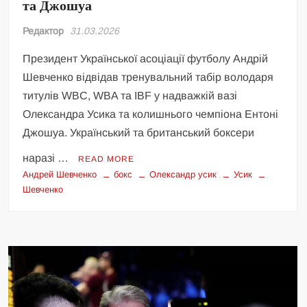
та Джошуа
Редактор
31.03.2026
Президент Української асоціації футболу Андрій
Шевченко відвідав тренувальний табір володаря
титулів WBC, WBA та IBF у надважкій вазі
Олександра Усика та колишнього чемпіона Ентоні
Джошуа. Український та британський боксери
наразі …
READ MORE
Андрей Шевченко
бокс
Олександр усик
Усик
Шевченко