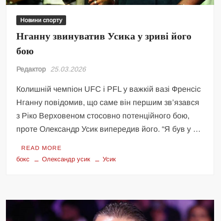
Новини спорту
Нганну звинуватив Усика у зриві його
бою
Редактор
25.03.2026
Колишній чемпіон UFC і PFL у важкій вазі Френсіс
Нганну повідомив, що саме він першим зв’язався
з Ріко Верховеном стосовно потенційного бою,
проте Олександр Усик випередив його. “Я був у …
READ MORE
бокс
Олександр усик
Усик