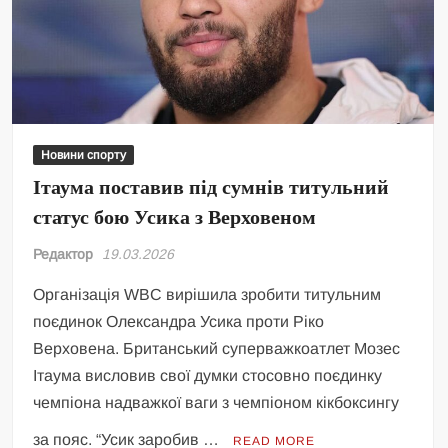
Новини спорту
Ітаума поставив під сумнів титульний
статус бою Усика з Верховеном
Редактор
19.03.2026
Організація WBC вирішила зробити титульним
поєдинок Олександра Усика проти Ріко
Верховена. Британський суперважкоатлет Мозес
Ітаума висловив свої думки стосовно поєдинку
чемпіона надважкої ваги з чемпіоном кікбоксингу
за пояс. “Усик заробив …
READ MORE