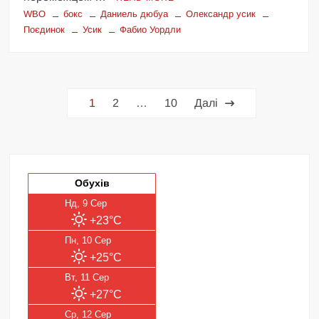
WBO
бокс
Даниель дюбуа
Олександр усик
Поєдинок
Усик
Фабио Уордли
Пагінація
1
2
…
10
Далі
записів
Обухів
Нд, 9 Сер
+23°C
Пн, 10 Сер
+25°C
Вт, 11 Сер
+27°C
Ср, 12 Сер