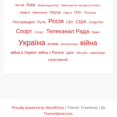
Київ
Китай
Мінмолодьспорт
Міністерство молоді та спорту
Обухів
ППО
Нафта
Німеччина
Польща
Одеса
Росія
США
Постраждалі
Путін
СБУ
Слідство
Спорт
Телеканал Рада
Спорт
Трамп
Україна
війна
атака
безпілотник
війна в Україні
війна з Росією
дрон
обстріл
переговори
спортивний
Proudly powered by WordPress
|
Theme: FreeNews
|
By
ThemeSpiral.com
.