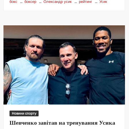
бокс
боксер
Олександр усик
рейтинг
Усик
Новини спорту
Шевченко завітав на тренування Усика