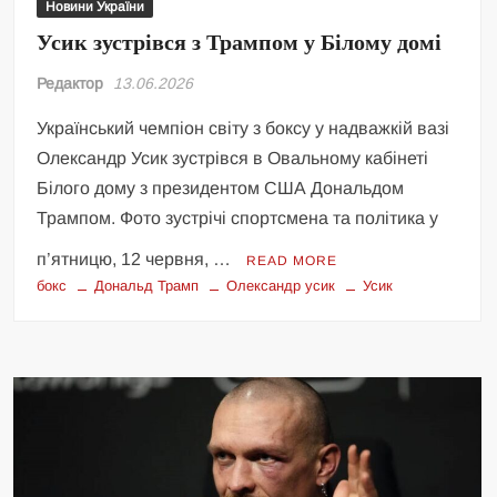
Новини України
Усик зустрівся з Трампом у Білому домі
Редактор
13.06.2026
Український чемпіон світу з боксу у надважкій вазі
Олександр Усик зустрівся в Овальному кабінеті
Білого дому з президентом США Дональдом
Трампом. Фото зустрічі спортсмена та політика у
п’ятницю, 12 червня, …
READ MORE
бокс
Дональд Трамп
Олександр усик
Усик