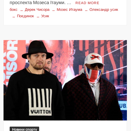
проспекта Мозеса Ітауми. …
READ MORE
бокс
Дерек Чисора
Мозес Итаума
Олександр усик
Поєдинок
Усик
Новини спорту