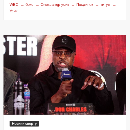
WBC
бокс
Олександр усик
Поєдинок
титул
Усик
Новини спорту