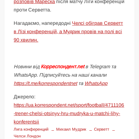
розповів Мареска
після матчу Ліги конференцій
проти Серветта.
Нагадаємо, напередодні
Челсі обіграв Серветт
в Лізі конференцій, а Мудрик провів на полі всі
90 хвилин.
Новини від
Корреспондент.net
в Telegram та
WhatsApp. Підписуйтесь на наші канали
https://t.me/korrespondentnet
та
WhatsApp
Джерело:
https://ua.korrespondent.net/sport/football/4711106
-trener-chelsi-otsinyv-hru-mudryka-u-matchi-lihy-
konferentsii
Лига конференций
Михаил Мудрик
Серветт
Челси Лондон