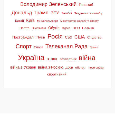
Володимир Зеленський
Генштаб
Дональд Трамп
ЗСУ
Загиблі
Зведення генштабу
Київ
Китай
Мінмолодьспорт
Міністерство молоді та спорту
Обухів
ППО
Нафта
Польща
Німеччина
Одеса
Росія
США
Постраждалі
СБУ
Путін
Слідство
Спорт
Телеканал Рада
Спорт
Трамп
Україна
війна
атака
безпілотник
війна в Україні
війна з Росією
дрон
обстріл
переговори
спортивний