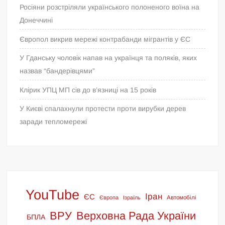
Росіяни розстріляли українського полоненого воїна на
Донеччині
Європол викрив мережі контрабанди мігрантів у ЄС
У Гданську чоловік напав на українця та поляків, яких
назвав “бандерівцями”
Клірик УПЦ МП сів до в’язниці на 15 років
У Києві спалахнули протести проти вирубки дерев
заради тепломережі
YouTube
Іран
ЄС
Європа
Ізраїль
Автомобілі
ВРУ
Верховна Рада України
БПЛА