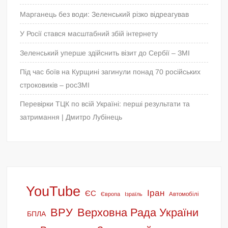
Марганець без води: Зеленський різко відреагував
У Росії стався масштабний збій інтернету
Зеленський уперше здійснить візит до Сербії – ЗМІ
Під час боїв на Курщині загинули понад 70 російських
строковиків – росЗМІ
Перевірки ТЦК по всій Україні: перші результати та
затримання | Дмитро Лубінець
YouTube
Іран
ЄС
Європа
Ізраїль
Автомобілі
ВРУ
Верховна Рада України
БПЛА