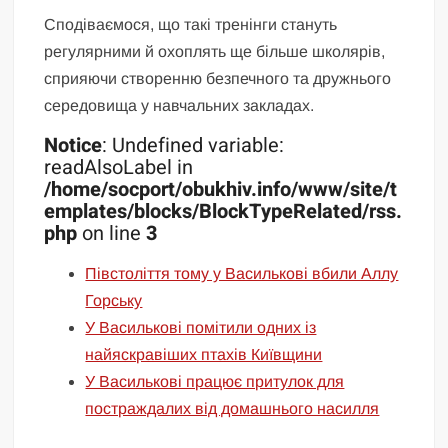
Сподіваємося, що такі тренінги стануть
регулярними й охоплять ще більше школярів,
сприяючи створенню безпечного та дружнього
середовища у навчальних закладах.
Notice
: Undefined variable:
readAlsoLabel in
/home/socport/obukhiv.info/www/site/t
emplates/blocks/BlockTypeRelated/rss.
php
on line
3
Півстоліття тому у Василькові вбили Аллу
Горську
У Василькові помітили одних із
найяскравіших птахів Київщини
У Василькові працює притулок для
постраждалих від домашнього насилля