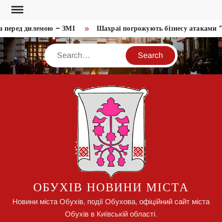
Skip
to
 перед дилемою – ЗМІ
Шахраї погрожують бізнесу атаками “ш
content
Search
ОБУХІВ НОВИНИ МІСТА
Новини міста Обухів, події Обухова, офіційний сайт міста
Обухів в Київській області.