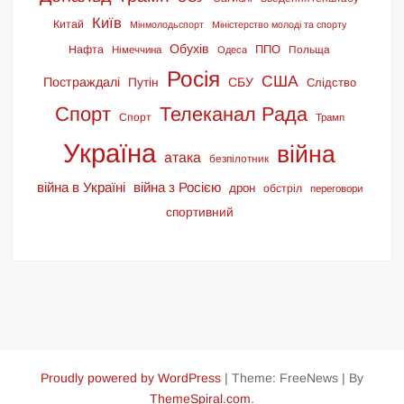
Київ
Китай
Мінмолодьспорт
Міністерство молоді та спорту
Обухів
ППО
Нафта
Польща
Німеччина
Одеса
Росія
США
Постраждалі
СБУ
Путін
Слідство
Спорт
Телеканал Рада
Спорт
Трамп
Україна
війна
атака
безпілотник
війна в Україні
війна з Росією
дрон
обстріл
переговори
спортивний
Proudly powered by WordPress
|
Theme: FreeNews
|
By
ThemeSpiral.com
.