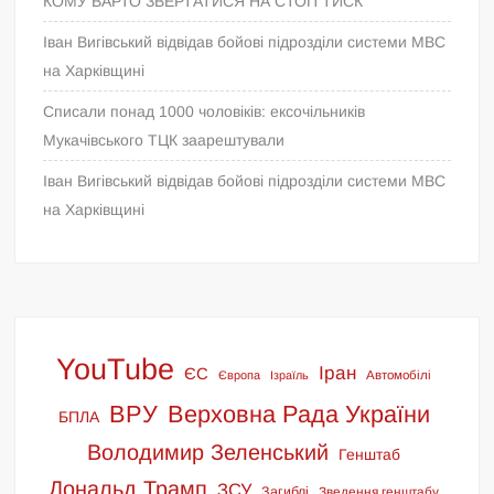
КОМУ ВАРТО ЗВЕРТАТИСЯ НА СТОП ТИСК
Іван Вигівський відвідав бойові підрозділи системи МВС
на Харківщині
Списали понад 1000 чоловіків: ексочільників
Мукачівського ТЦК заарештували
Іван Вигівський відвідав бойові підрозділи системи МВС
на Харківщині
YouTube
Іран
ЄС
Європа
Ізраїль
Автомобілі
ВРУ
Верховна Рада України
БПЛА
Володимир Зеленський
Генштаб
Дональд Трамп
ЗСУ
Загиблі
Зведення генштабу