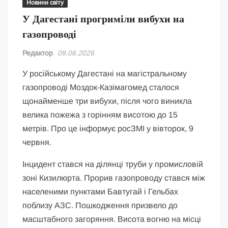
Новини світу
У Дагестані прогриміли вибухи на
газопроводі
Редактор
09.06.2026
У російському Дагестані на магістральному
газопроводі Моздок-Казімагомед сталося
щонайменше три вибухи, після чого виникла
велика пожежа з горінням висотою до 15
метрів. Про це інформує росЗМІ у вівторок, 9
червня.
Інцидент стався на ділянці труби у промисловій
зоні Кизилюрта. Прорив газопроводу стався між
населеними пунктами Бавтугай і Гельбах
поблизу АЗС. Пошкодження призвело до
масштабного загоряння. Висота вогню на місці