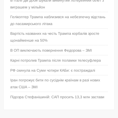
В Італії дві доби шукали викинутий лотерейний білет з
виграшем у мільйон
Гелікоптер Трампа наблизився на небезпечну відстань
до пасажирського літака
Вартість названих на честь Трампа корбалів зросте
щонайменше на 50%
В ОП виключають повернення Федорова – ЗМІ
Карні потролив Трампа після поламки телесуфлера
РФ скинула на Суми чотири КАБи: є постраждалі
Іран погрожує бити по сусіднім країнам в разі нових
атак США – ЗМІ
Підозра Стефанішиній: САП просить 13,3 млн застави