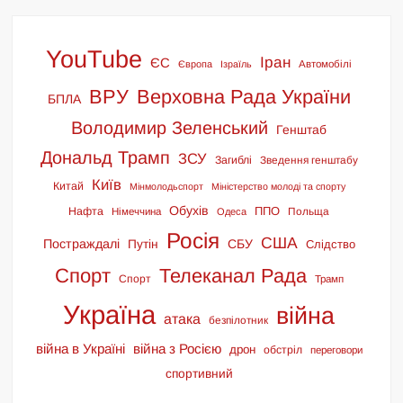
YouTube
Іран
ЄС
Європа
Ізраїль
Автомобілі
ВРУ
Верховна Рада України
БПЛА
Володимир Зеленський
Генштаб
Дональд Трамп
ЗСУ
Загиблі
Зведення генштабу
Київ
Китай
Мінмолодьспорт
Міністерство молоді та спорту
Обухів
ППО
Нафта
Польща
Німеччина
Одеса
Росія
США
Постраждалі
СБУ
Путін
Слідство
Спорт
Телеканал Рада
Спорт
Трамп
Україна
війна
атака
безпілотник
війна в Україні
війна з Росією
дрон
обстріл
переговори
спортивний