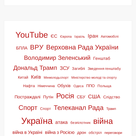
YouTube
Іран
ЄС
Європа
Ізраїль
Автомобілі
ВРУ
Верховна Рада України
БПЛА
Володимир Зеленський
Генштаб
Дональд Трамп
ЗСУ
Загиблі
Зведення генштабу
Київ
Китай
Мінмолодьспорт
Міністерство молоді та спорту
Обухів
ППО
Нафта
Німеччина
Польща
Одеса
Росія
США
Постраждалі
СБУ
Путін
Слідство
Спорт
Телеканал Рада
Спорт
Трамп
Україна
війна
атака
безпілотник
війна в Україні
війна з Росією
дрон
обстріл
переговори