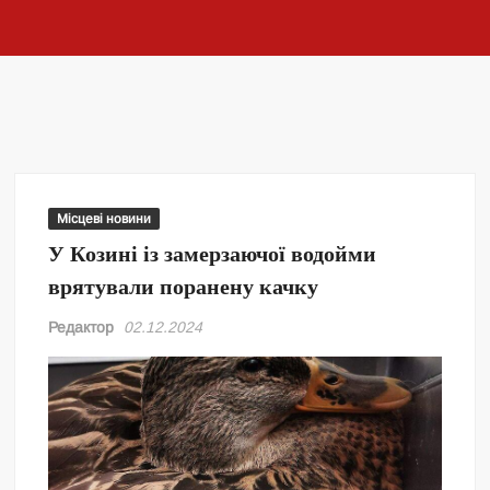
Місцеві новини
У Козині із замерзаючої водойми
врятували поранену качку
Редактор
02.12.2024