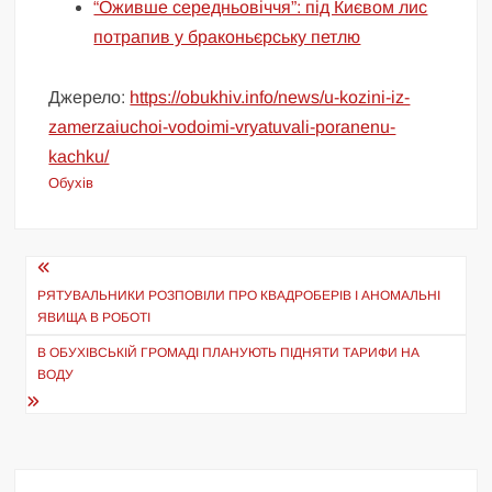
“Оживше середньовіччя”: під Києвом лис
потрапив у браконьєрську петлю
Джерело:
https://obukhiv.info/news/u-kozini-iz-
zamerzaiuchoi-vodoimi-vryatuvali-poranenu-
kachku/
Обухів
Навігація
записів
РЯТУВАЛЬНИКИ РОЗПОВІЛИ ПРО КВАДРОБЕРІВ І АНОМАЛЬНІ
ЯВИЩА В РОБОТІ
В ОБУХІВСЬКІЙ ГРОМАДІ ПЛАНУЮТЬ ПІДНЯТИ ТАРИФИ НА
ВОДУ