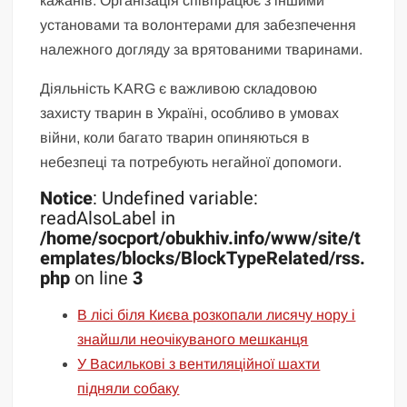
кажанів. Організація співпрацює з іншими
установами та волонтерами для забезпечення
належного догляду за врятованими тваринами.
Діяльність KARG є важливою складовою
захисту тварин в Україні, особливо в умовах
війни, коли багато тварин опиняються в
небезпеці та потребують негайної допомоги.
Notice
: Undefined variable:
readAlsoLabel in
/home/socport/obukhiv.info/www/site/t
emplates/blocks/BlockTypeRelated/rss.
php
on line
3
В лісі біля Києва розкопали лисячу нору і
знайшли неочікуваного мешканця
У Василькові з вентиляційної шахти
підняли собаку