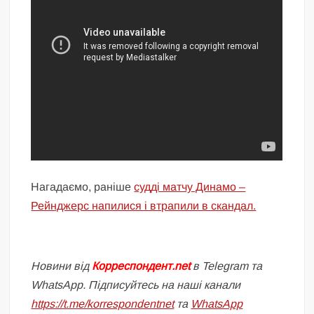
Нагадаємо, раніше
судді матчу Динамо –
Рейнджерс напилися і втрапили в скандал.
Новини від
Корреспондент.net
в Telegram та
WhatsApp. Підписуйтесь на наші канали
https://t.me/korrespondentnet
та
WhatsApp