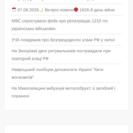
07.08.2026
Вечірні новини
1626-й день війни
МВС спростувало фейк про репатріацію 1210 тіл
українських військових
УЧХ повідомив про безпрецедентні атаки РФ у липні
На Запоріжжі двоє рятувальників постраждали при
повторній атаці РФ
Навроцький пообіцяв допомогати Україні “бити
московитів”
На Миколаївщині вибухнув металобрухт: є загиблий і
поранені