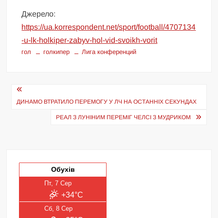
Джерело:
https://ua.korrespondent.net/sport/football/4707134
-u-lk-holkiper-zabyv-hol-vid-svoikh-vorit
гол
голкипер
Лига конференций
Навігація
записів
ДИНАМО ВТРАТИЛО ПЕРЕМОГУ У ЛЧ НА ОСТАННІХ СЕКУНДАХ
РЕАЛ З ЛУНІНИМ ПЕРЕМІГ ЧЕЛСІ З МУДРИКОМ
Обухів
Пт, 7 Сер
+34°C
Сб, 8 Сер