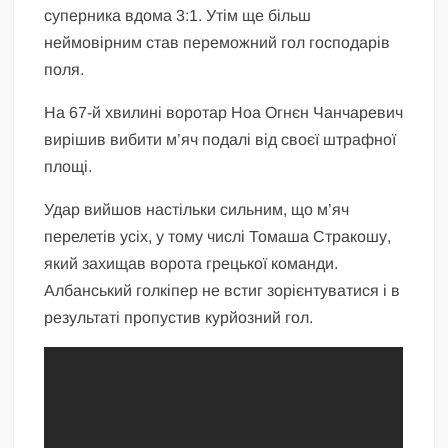
суперника вдома 3:1. Утім ще більш
неймовірним став переможний гол господарів
поля.
На 67-й хвилині воротар Ноа Огнєн Чанчаревич
вирішив вибити м’яч подалі від своєї штрафної
площі.
Удар вийшов настільки сильним, що м’яч
перелетів усіх, у тому числі Томаша Стракошу,
який захищав ворота грецької команди.
Албанський голкіпер не встиг зорієнтуватися і в
результаті пропустив курйозний гол.