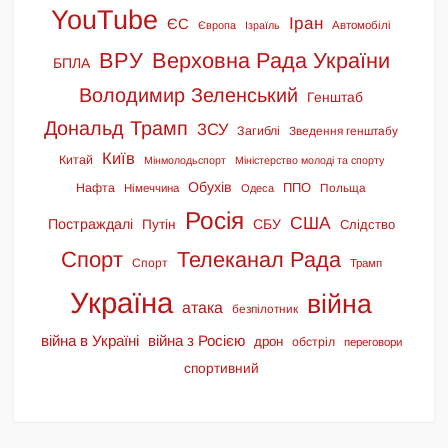
YouTube
Іран
ЄС
Європа
Ізраїль
Автомобілі
ВРУ
Верховна Рада України
БПЛА
Володимир Зеленський
Генштаб
Дональд Трамп
ЗСУ
Загиблі
Зведення генштабу
Київ
Китай
Мінмолодьспорт
Міністерство молоді та спорту
Обухів
ППО
Нафта
Польща
Німеччина
Одеса
Росія
США
Постраждалі
СБУ
Путін
Слідство
Спорт
Телеканал Рада
Спорт
Трамп
Україна
війна
атака
безпілотник
війна в Україні
війна з Росією
дрон
обстріл
переговори
спортивний