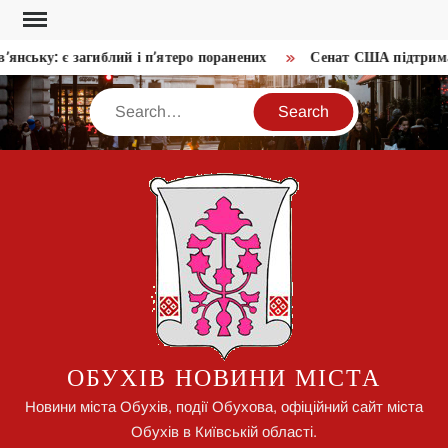
Skip
to
янську: є загиблий і п’ятеро поранених
Сенат США підтримав
content
Search
ОБУХІВ НОВИНИ МІСТА
Новини міста Обухів, події Обухова, офіційний сайт міста
Обухів в Київській області.