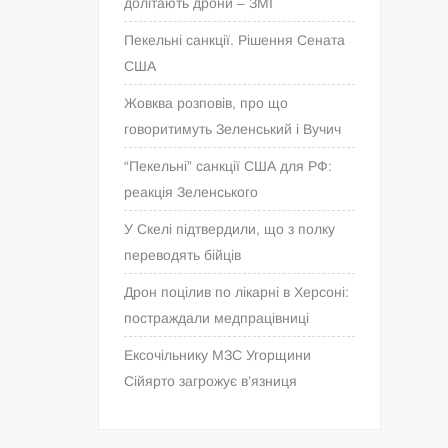
долітають дрони – ЗМІ
Пекельні санкції. Рішення Сената
США
Жовква розповів, про що
говоритимуть Зеленський і Вучич
“Пекельні” санкції США для РФ:
реакція Зеленського
У Скелі підтвердили, що з полку
переводять бійців
Дрон поцілив по лікарні в Херсоні:
постраждали медпрацівниці
Ексочільнику МЗС Угорщини
Сійярто загрожує в’язниця