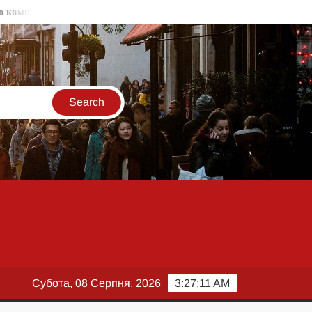
екту
Маск проти бажання України бити по пускових РФ через
Субота, 08 Серпня, 2026
3:27:12 AM