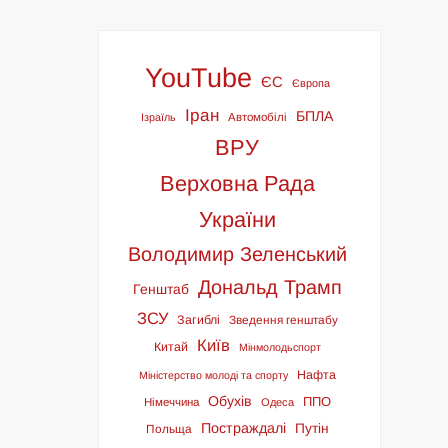
YouTube
ЄС
Європа
Іран
БПЛА
Ізраїль
Автомобілі
ВРУ
Верховна Рада
України
Володимир Зеленський
Дональд Трамп
Генштаб
ЗСУ
Загиблі
Зведення генштабу
Київ
Китай
Мінмолодьспорт
Нафта
Міністерство молоді та спорту
Обухів
ППО
Німеччина
Одеса
Постраждалі
Путін
Польща