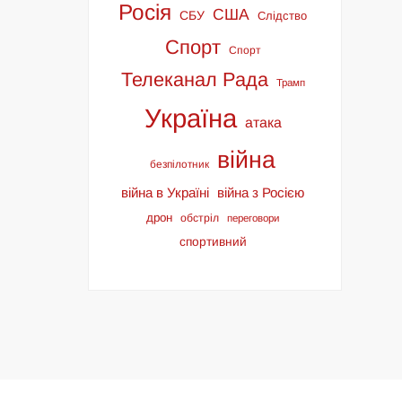
Росія
США
СБУ
Слідство
Спорт
Спорт
Телеканал Рада
Трамп
Україна
атака
війна
безпілотник
війна в Україні
війна з Росією
дрон
обстріл
переговори
спортивний