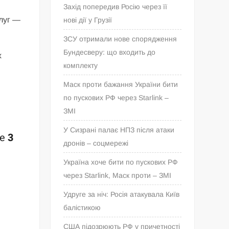
Захід попередив Росію через її
луг —
нові дії у Грузії
ЗСУ отримали нове спорядження
Бундесверу: що входить до
х
комплекту
Маск проти бажання України бити
по пускових РФ через Starlink –
ЗМІ
У Сизрані палає НПЗ після атаки
ne
3
дронів – соцмережі
Україна хоче бити по пускових РФ
через Starlink, Маск проти – ЗМІ
Удруге за ніч: Росія атакувала Київ
балістикою
США підозрюють РФ у причетності