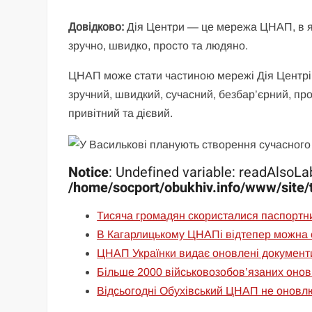
Довідково:
Дія Центри — це мережа ЦНАП, в як
зручно, швидко, просто та людяно.
ЦНАП може стати частиною мережі Дія Центрів,
зручний, швидкий, сучасний, безбар’єрний, пр
привітний та дієвий.
Notice
: Undefined variable: readAlsoLab
/home/socport/obukhiv.info/www/site/
Тисяча громадян скористалися паспортн
В Кагарлицькому ЦНАПі відтепер можна о
ЦНАП Українки видає оновлені документи
Більше 2000 військовозобов’язаних онов
Відсьогодні Обухівський ЦНАП не оновлює