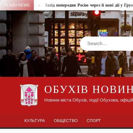
Skip
ної зали
FLASH NEWS
Захід попередив Росію через її нові дії у Грузії
to
content
Search
ОБУХІВ НОВИ
Новини міста Обухів, події Обухова, офіцій
КУЛЬТУРА
ОБЩЕСТВО
СПОРТ