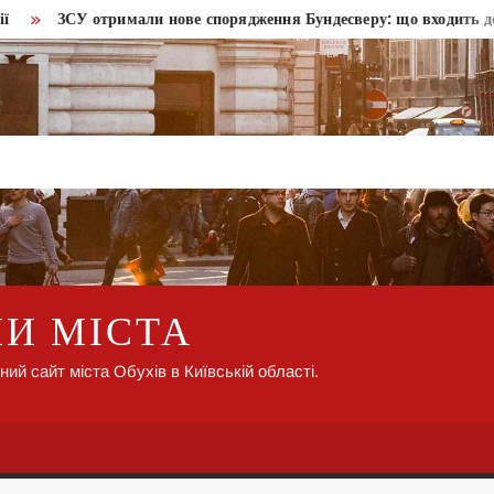
ЗСУ отримали нове спорядження Бундесверу: що входить до компл
НИ МІСТА
ний сайт міста Обухів в Київській області.