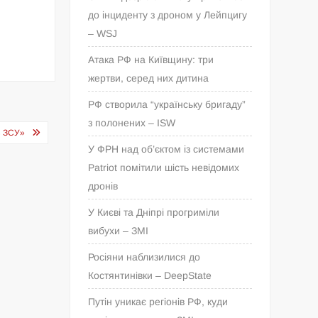
до інциденту з дроном у Лейпцигу
– WSJ
Атака РФ на Київщину: три
жертви, серед них дитина
РФ створила “українську бригаду”
з полонених – ISW
Є ЗСУ»
У ФРН над об’єктом із системами
Patriot помітили шість невідомих
дронів
У Києві та Дніпрі прогриміли
вибухи – ЗМІ
Росіяни наблизилися до
Костянтинівки – DeepState
Путін уникає регіонів РФ, куди