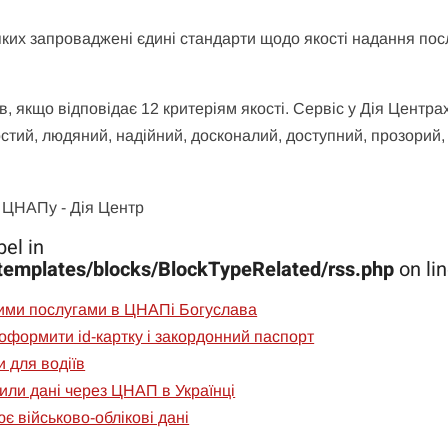
их запроваджені єдині стандарти щодо якості надання пос
 якщо відповідає 12 критеріям якості. Сервіс у Дія Центра
остий, людяний, надійний, досконалий, доступний, прозорий,
el in
templates/blocks/BlockTypeRelated/rss.php
on li
ими послугами в ЦНАПі Богуслава
формити id-картку і закордонний паспорт
 для водіїв
или дані через ЦНАП в Українці
 військово-облікові дані