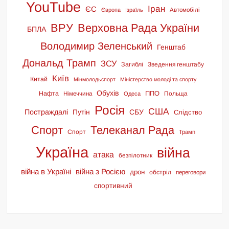
YouTube
Іран
ЄС
Європа
Ізраїль
Автомобілі
ВРУ
Верховна Рада України
БПЛА
Володимир Зеленський
Генштаб
Дональд Трамп
ЗСУ
Загиблі
Зведення генштабу
Київ
Китай
Мінмолодьспорт
Міністерство молоді та спорту
Обухів
ППО
Нафта
Німеччина
Польща
Одеса
Росія
США
Постраждалі
Путін
СБУ
Слідство
Спорт
Телеканал Рада
Спорт
Трамп
Україна
війна
атака
безпілотник
війна в Україні
війна з Росією
дрон
обстріл
переговори
спортивний