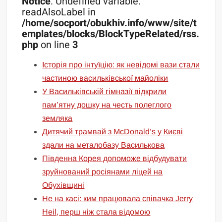
Notice
: Undefined variable:
readAlsoLabel in
/home/socport/obukhiv.info/www/site/t
emplates/blocks/BlockTypeRelated/rss.
php
on line
3
Історія про інтуїцію: як невідомі вази стали
частиною васильківської майоліки
У Васильківській гімназії відкрили
пам’ятну дошку на честь полеглого
земляка
Дитячий трамвай з McDonald’s у Києві
здали на металобазу Василькова
Південна Корея допоможе відбудувати
зруйнований росіянами ліцей на
Обухівщині
Не на касі: ким працювала співачка Jerry
Heil, перш ніж стала відомою