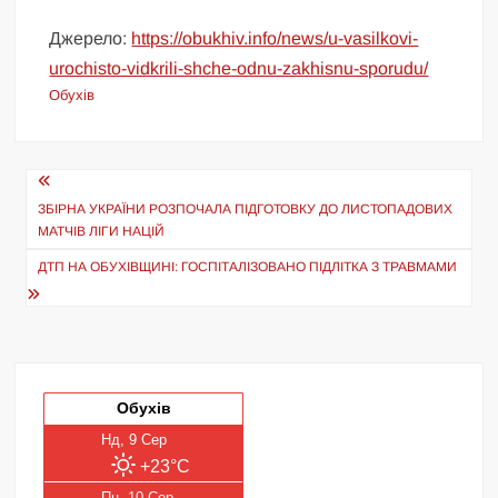
Джерело:
https://obukhiv.info/news/u-vasilkovi-
urochisto-vidkrili-shche-odnu-zakhisnu-sporudu/
Обухів
Навігація
записів
ЗБІРНА УКРАЇНИ РОЗПОЧАЛА ПІДГОТОВКУ ДО ЛИСТОПАДОВИХ
МАТЧІВ ЛІГИ НАЦІЙ
ДТП НА ОБУХІВЩИНІ: ГОСПІТАЛІЗОВАНО ПІДЛІТКА З ТРАВМАМИ
Обухів
Нд, 9 Сер
+23°C
Пн, 10 Сер