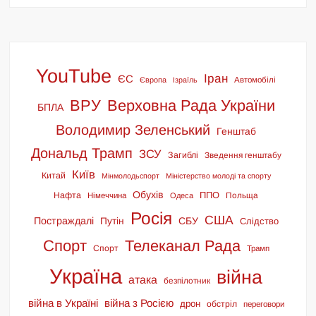
YouTube
Іран
ЄС
Європа
Ізраїль
Автомобілі
ВРУ
Верховна Рада України
БПЛА
Володимир Зеленський
Генштаб
Дональд Трамп
ЗСУ
Загиблі
Зведення генштабу
Київ
Китай
Мінмолодьспорт
Міністерство молоді та спорту
Обухів
ППО
Нафта
Польща
Німеччина
Одеса
Росія
США
Постраждалі
СБУ
Путін
Слідство
Спорт
Телеканал Рада
Спорт
Трамп
Україна
війна
атака
безпілотник
війна в Україні
війна з Росією
дрон
обстріл
переговори