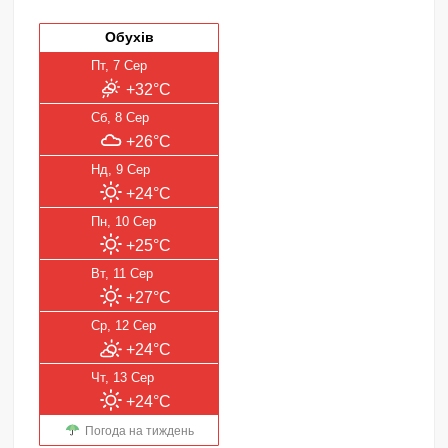
Обухів
Пт, 7 Сер
+32°C
Сб, 8 Сер
+26°C
Нд, 9 Сер
+24°C
Пн, 10 Сер
+25°C
Вт, 11 Сер
+27°C
Ср, 12 Сер
+24°C
Чт, 13 Сер
+24°C
Погода на тиждень