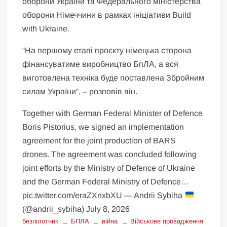
оборони України та Федерального міністерства
оборони Німеччини в рамках ініціативи Build
with Ukraine.
“На першому етапі проєкту німецька сторона
фінансуватиме виробництво БпЛА, а вся
виготовлена техніка буде поставлена Збройним
силам України”, – розповів він.
Together with German Federal Minister of Defence
Boris Pistorius, we signed an implementation
agreement for the joint production of BARS
drones. The agreement was concluded following
joint efforts by the Ministry of Defence of Ukraine
and the German Federal Ministry of Defence…
pic.twitter.com/eraZXnxbXU — Andrii Sybiha
(@andrii_sybiha) July 8, 2026
безпілотник
БПЛА
війна
Військове провадження