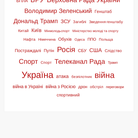
БПЛА
Володимир Зеленський
Генштаб
Дональд Трамп
ЗСУ
Загиблі
Зведення генштабу
Київ
Китай
Мінмолодьспорт
Міністерство молоді та спорту
Обухів
ППО
Нафта
Німеччина
Польща
Одеса
Росія
США
Постраждалі
Путін
СБУ
Слідство
Спорт
Телеканал Рада
Спорт
Трамп
Україна
війна
атака
безпілотник
війна в Україні
війна з Росією
дрон
обстріл
переговори
спортивний