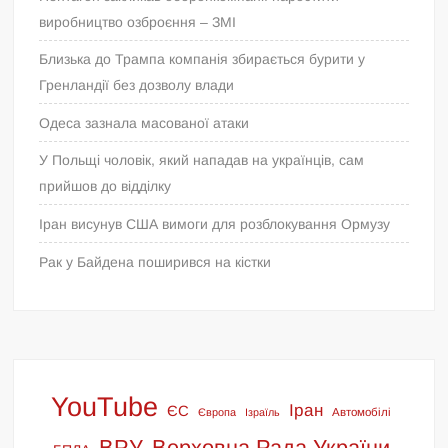
виробництво озброєння – ЗМІ
Близька до Трампа компанія збирається бурити у
Гренландії без дозволу влади
Одеса зазнала масованої атаки
У Польщі чоловік, який нападав на українців, сам
прийшов до відділку
Іран висунув США вимоги для розблокування Ормузу
Рак у Байдена поширився на кістки
YouTube
Іран
ЄС
Європа
Ізраїль
Автомобілі
ВРУ
Верховна Рада України