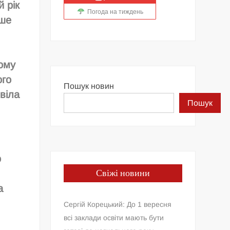
й рік
Погода на тиждень
ише
тому
ого
Пошук новин
віла
Пошук
о
Свіжі новини
а
Сергій Корецький: До 1 вересня
всі заклади освіти мають бути