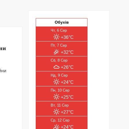
Обухів
Чт, 6 Сер
+36°C
Пт, 7 Сер
йни
+32°C
Сб, 8 Сер
+26°C
Нд, 9 Сер
+24°C
Пн, 10 Сер
+25°C
Вт, 11 Сер
+27°C
Ср, 12 Сер
+24°C