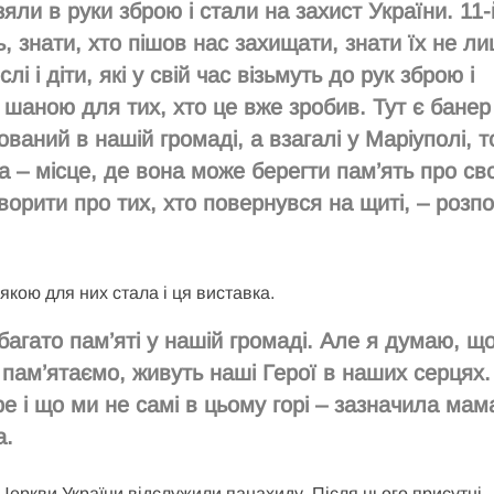
яли в руки зброю і стали на захист України. 11-
ь, знати, хто пішов нас захищати, знати їх не л
лі і діти, які у свій час візьмуть до рук зброю і
є шаною для тих, хто це вже зробив. Тут є банер
ваний в нашій громаді, а взагалі у Маріуполі, 
а – місце, де вона може берегти пам’ять про св
орити про тих, хто повернувся на щиті, – розпо
 якою для них стала і ця виставка.
абагато пам’яті у нашій громаді. Але я думаю, щ
и пам’ятаємо, живуть наші Герої в наших серцях.
ре і що ми не самі в цьому горі – зазначила мам
а.
еркви України відслужили панахиду. Після цього присутні