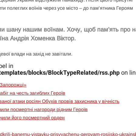
и полеглих воїнів через усе місто – до пам’ятника Героям
али шану нашим воїнам. Хочу, щоб пам’ять про 
оїна Андрія Хоменка Віктор.
вої влади на захід не завітали.
el in
templates/blocks/BlockTypeRelated/rss.php
on li
 Запорожці»
абіг на честь загиблих Героїв
аної атаки росіян Обухів провів захисника у вічність
чили посмертні нагороди рідним Героїв
учили його посмертний орден
vidkrili-banernu-vistavku-prisvyachenu-geroyam-rosiisko-ukrains