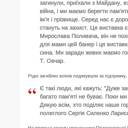
загинули, приїхали з Майдану, вз
війна, і ми маємо берегти пам’ят
ім’я і прізвище. Серед нас є дорос
стануть на захист. Ця виставка 
Мирослава Поливача, він не похо
для мами цей банер і ця виставк
сина. Ми заради живих маємо гов
Т. Овчар.
Рідні загиблих воїнів подякували за підтримку,
Є такі люди, які кажуть: ”Дуже з
багато пам’яті не буває. Поки м
Дякую всім, хто поділяє наше го
полеглого Сергія Силенко Ларис
На прикінці заходу священники Православної Ц