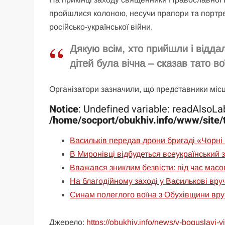
пройшлися колоною, несучи прапори та портрет
російсько-української війни.
Дякую всім, хто прийшли і відд
дітей була вічна – сказав тато в
Організатори зазначили, що представники місце
Notice
: Undefined variable: readAlsoLab
/home/socport/obukhiv.info/www/site/
Васильків передав дрони бригаді «Чорні
В Миронівці відбудеться всеукраїнський з
Вважався зниклим безвісти: під час масов
На благодійному заході у Василькові вру
Синам полеглого воїна з Обухівщини вр
Джерело:
https://obukhiv.info/news/v-boguslavi-