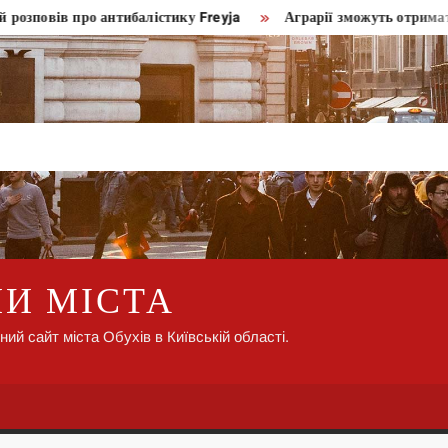
вів про антибалістику Freyja
Аграрії зможуть отримати піль
НИ МІСТА
ний сайт міста Обухів в Київській області.