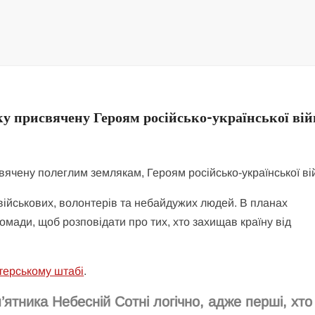
ку присвячену Героям російсько-української ві
військових, волонтерів та небайдужих людей. В планах
ромади, щоб розповідати про тих, хто захищав країну від
терському штабі
.
ятника Небесній Сотні логічно, адже перші, хто