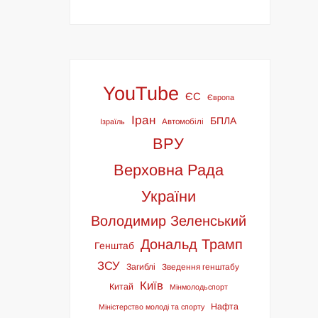
YouTube
ЄС
Європа
Іран
БПЛА
Ізраїль
Автомобілі
ВРУ
Верховна Рада
України
Володимир Зеленський
Дональд Трамп
Генштаб
ЗСУ
Загиблі
Зведення генштабу
Київ
Китай
Мінмолодьспорт
Нафта
Міністерство молоді та спорту