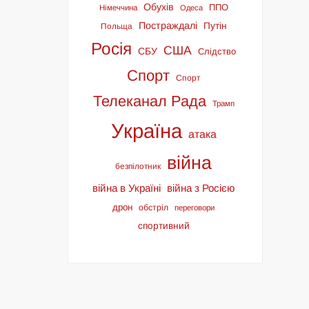
Обухів
ППО
Німеччина
Одеса
Постраждалі
Путін
Польща
Росія
США
СБУ
Слідство
Спорт
Спорт
Телеканал Рада
Трамп
Україна
атака
війна
безпілотник
війна в Україні
війна з Росією
дрон
обстріл
переговори
спортивний