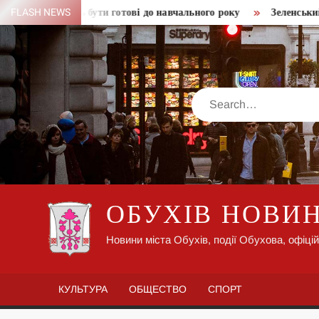
Skip
віти мають бути готові до навчального року
FLASH NEWS
Зеленський розпо
to
content
Search
ОБУХІВ НОВИ
Новини міста Обухів, події Обухова, офіцій
КУЛЬТУРА
ОБЩЕСТВО
СПОРТ