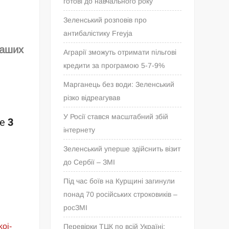
готові до навчального року
Зеленський розповів про
антибалістику Freyja
наших
Аграрії зможуть отримати пільгові
кредити за програмою 5-7-9%
Марганець без води: Зеленський
різко відреагував
У Росії стався масштабний збій
ne
3
інтернету
Зеленський уперше здійснить візит
до Сербії – ЗМІ
Під час боїв на Курщині загинули
понад 70 російських строковиків –
росЗМІ
koi-
Перевірки ТЦК по всій Україні: