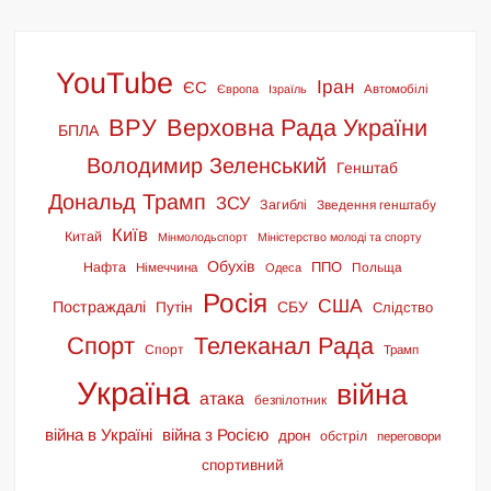
YouTube
Іран
ЄС
Європа
Ізраїль
Автомобілі
ВРУ
Верховна Рада України
БПЛА
Володимир Зеленський
Генштаб
Дональд Трамп
ЗСУ
Загиблі
Зведення генштабу
Київ
Китай
Мінмолодьспорт
Міністерство молоді та спорту
Обухів
ППО
Нафта
Німеччина
Польща
Одеса
Росія
США
Постраждалі
СБУ
Путін
Слідство
Спорт
Телеканал Рада
Спорт
Трамп
Україна
війна
атака
безпілотник
війна в Україні
війна з Росією
дрон
обстріл
переговори
спортивний