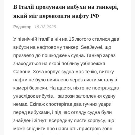
В Італії пролунали вибухи на танкері,
який міг перевозити нафту РФ
Редактор
18.02.2025
У північній Італії в ніч на 15 лютого сталися два
вибухи на нафтовому танкері SeaJewel, що
призвело до пошкоджень судна. Танкер зараз
знаходиться на якорі поблизу узбережжя
Савони. Хоча корпус судна має течію, витоку
нафти не було виявлено через листи металу в
камері безпеки. На щастя, ніхто не постраждав
унаслідок вибухів, і загрози затоплення судну
немає. Екіпаж спостерігав два гучних удари
перед вибухами, і під час огляду судна були
знайдені зігнуті всередину листи корпусу, що
може свідчити про наявність пристроїв зовні