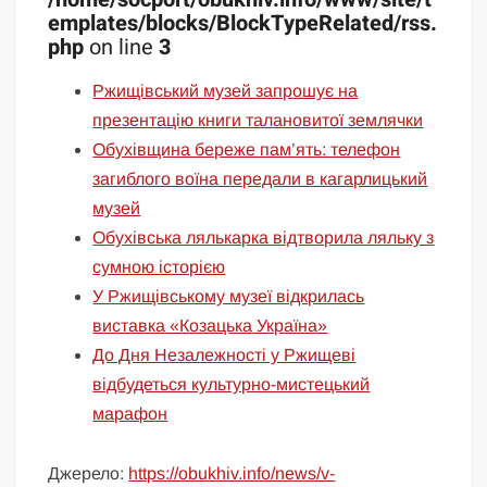
emplates/blocks/BlockTypeRelated/rss.
php
on line
3
Ржищівський музей запрошує на
презентацію книги талановитої землячки
Обухівщина береже пам’ять: телефон
загиблого воїна передали в кагарлицький
музей
Обухівська лялькарка відтворила ляльку з
сумною історією
У Ржищівському музеї відкрилась
виставка «Козацька Україна»
До Дня Незалежності у Ржищеві
відбудеться культурно-мистецький
марафон
Джерело:
https://obukhiv.info/news/v-