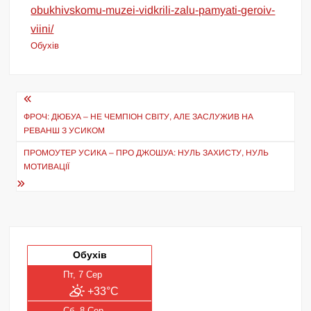
obukhivskomu-muzei-vidkrili-zalu-pamyati-geroiv-
viini/
Обухів
Навігація
записів
ФРОЧ: ДЮБУА – НЕ ЧЕМПІОН СВІТУ, АЛЕ ЗАСЛУЖИВ НА
РЕВАНШ З УСИКОМ
ПРОМОУТЕР УСИКА – ПРО ДЖОШУА: НУЛЬ ЗАХИСТУ, НУЛЬ
МОТИВАЦІЇ
Обухів
Пт, 7 Сер
+33°C
Сб, 8 Сер