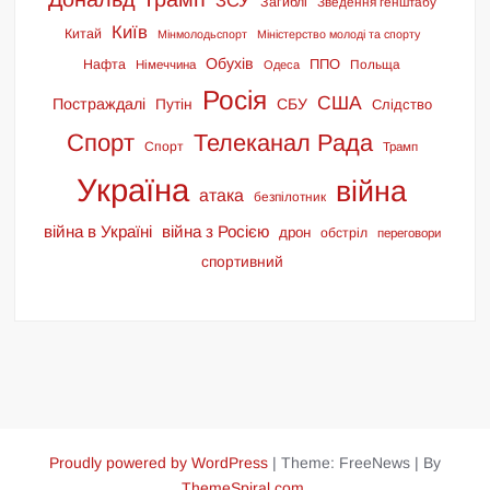
ЗСУ
Загиблі
Зведення генштабу
Київ
Китай
Мінмолодьспорт
Міністерство молоді та спорту
Обухів
ППО
Нафта
Польща
Німеччина
Одеса
Росія
США
Постраждалі
СБУ
Путін
Слідство
Спорт
Телеканал Рада
Спорт
Трамп
Україна
війна
атака
безпілотник
війна в Україні
війна з Росією
дрон
обстріл
переговори
спортивний
Proudly powered by WordPress
|
Theme: FreeNews
|
By
ThemeSpiral.com
.