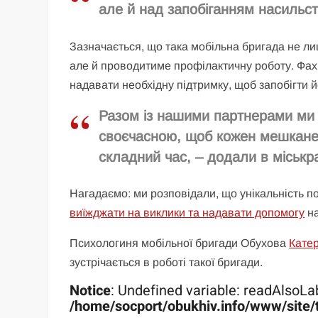
але й над запобіганням насильст
Зазначається, що така мобільна бригада не л
але й проводитиме профілактичну роботу. Фах
надавати необхідну підтримку, щоб запобігти й
Разом із нашими партнерами ми
своєчасною, щоб кожен мешканець
складний час, – додали в міськра
Нагадаємо: ми розповідали, що унікальність п
виїжджати на виклики та надавати допомогу
на
Психологиня мобільної бригади Обухова
Кате
зустрічається в роботі такої бригади.
Notice
: Undefined variable: readAlsoLab
/home/socport/obukhiv.info/www/site/