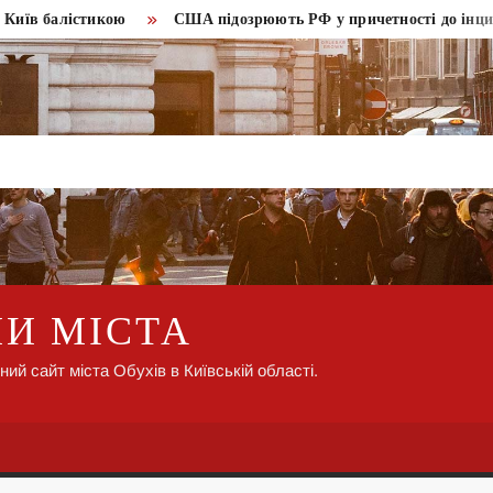
в балістикою
США підозрюють РФ у причетності до інциденту
НИ МІСТА
ний сайт міста Обухів в Київській області.