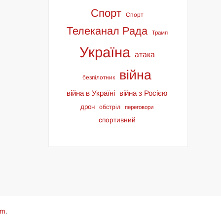
Спорт
Спорт
Телеканал Рада
Трамп
Україна
атака
війна
безпілотник
війна в Україні
війна з Росією
дрон
обстріл
переговори
спортивний
om
.