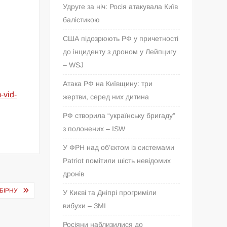
Удруге за ніч: Росія атакувала Київ
балістикою
США підозрюють РФ у причетності
до інциденту з дроном у Лейпцигу
– WSJ
Атака РФ на Київщину: три
-vid-
жертви, серед них дитина
РФ створила “українську бригаду”
з полонених – ISW
У ФРН над об’єктом із системами
Patriot помітили шість невідомих
дронів
БІРНУ
У Києві та Дніпрі прогриміли
вибухи – ЗМІ
Росіяни наблизилися до