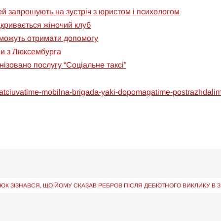
мей запрошують на зустріч з юристом і психологом
дкривається жіночий клуб
можуть отримати допомогу
ри з Люксембурга
нізовано послугу “Соціальне таксі”
pratciuvatime-mobilna-brigada-yaki-dopomagatime-postrazhdalim
К ЗІЗНАВСЯ, ЩО ЙОМУ СКАЗАВ РЕБРОВ ПІСЛЯ ДЕБЮТНОГО ВИКЛИКУ В З