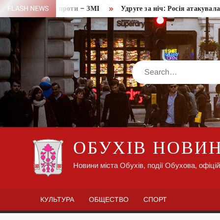
Skip
arlink, Маск проти – ЗМІ
FLASH NEWS
Удруге за ніч: Росія атакувала Киї
to
content
Search
ОБУХІВ НОВИ
Новини міста Обухів, події Обухова, офіцій
КУЛЬТУРА
ОБЩЕСТВО
СПОРТ