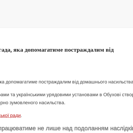
гада, яка допомагатиме постраждалим від
ами та українськими урядовими установами в Обухові ство
ерно зумовленого насильства.
ської ради
.
працюватиме не лише над подоланням наслідкі