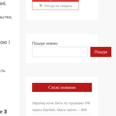
ні.
Погода на тиждень
ьства,
ою і
Пошук новин
Пошук
сть
Свіжі новини
Україна хоче бити по пускових РФ
через Starlink, Маск проти – ЗМІ
ne
3