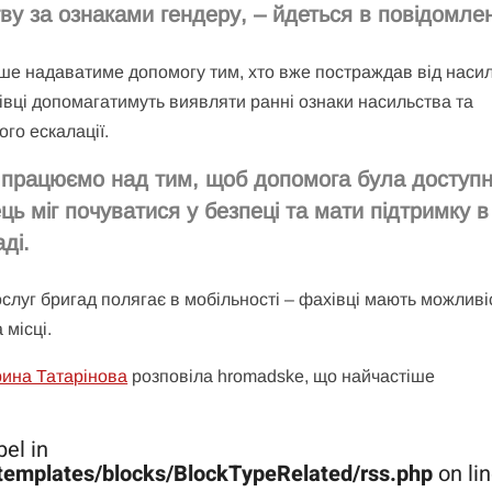
ву за ознаками гендеру, – йдеться в повідомлен
ише надаватиме допомогу тим, хто вже постраждав від насил
івці допомагатимуть виявляти ранні ознаки насильства та
ого ескалації.
 працюємо над тим, щоб допомога була доступн
 міг почуватися у безпеці та мати підтримку в
ді.
ослуг бригад полягає в мобільності – фахівці мають можливі
 місці.
рина Татарінова
розповіла hromadske, що найчастіше
el in
templates/blocks/BlockTypeRelated/rss.php
on li