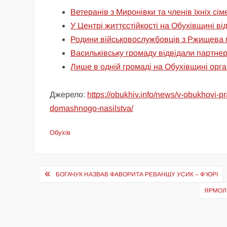
Ветеранів з Миронівки та членів їхніх сі
У Центрі життєстійкості на Обухівщині ві
Родини військовослужбовців з Ржищева 
Васильківську громаду відвідали партне
Лише в одній громаді на Обухівщині орга
Джерело:
https://obukhiv.info/news/v-obukhovi-
domashnogo-nasilstva/
Обухів
Навігація
БОГАЧУК НАЗВАВ ФАВОРИТА РЕВАНШУ УСИК – Ф’ЮРІ
записів
ЯРМОЛЮ