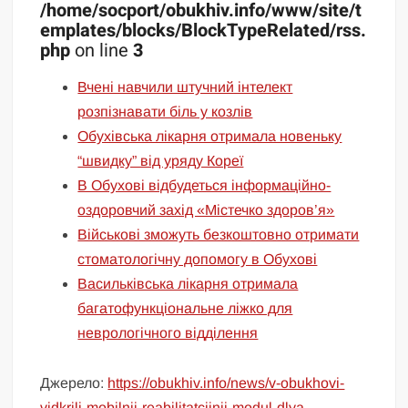
/home/socport/obukhiv.info/www/site/t
emplates/blocks/BlockTypeRelated/rss.
php
on line
3
Вчені навчили штучний інтелект
розпізнавати біль у козлів
Обухівська лікарня отримала новеньку
“швидку” від уряду Кореї
В Обухові відбудеться інформаційно-
оздоровчий захід «Містечко здоров’я»
Військові зможуть безкоштовно отримати
стоматологічну допомогу в Обухові
Васильківська лікарня отримала
багатофункціональне ліжко для
неврологічного відділення
Джерело:
https://obukhiv.info/news/v-obukhovi-
vidkrili-mobilnii-reabilitatciinii-modul-dlya-