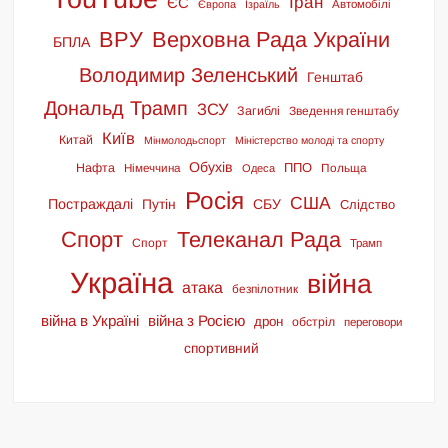
Іран
ЄС
Європа
Ізраїль
Автомобілі
ВРУ
Верховна Рада України
БПЛА
Володимир Зеленський
Генштаб
Дональд Трамп
ЗСУ
Загиблі
Зведення генштабу
Київ
Китай
Мінмолодьспорт
Міністерство молоді та спорту
Обухів
ППО
Нафта
Німеччина
Польща
Одеса
Росія
США
Постраждалі
Путін
СБУ
Слідство
Спорт
Телеканал Рада
Спорт
Трамп
Україна
війна
атака
безпілотник
війна в Україні
війна з Росією
дрон
обстріл
переговори
спортивний