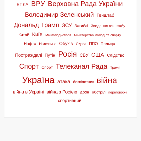
ВРУ
Верховна Рада України
БПЛА
Володимир Зеленський
Генштаб
Дональд Трамп
ЗСУ
Загиблі
Зведення генштабу
Київ
Китай
Мінмолодьспорт
Міністерство молоді та спорту
Обухів
ППО
Нафта
Польща
Німеччина
Одеса
Росія
США
Постраждалі
СБУ
Путін
Слідство
Спорт
Телеканал Рада
Спорт
Трамп
Україна
війна
атака
безпілотник
війна в Україні
війна з Росією
дрон
обстріл
переговори
спортивний