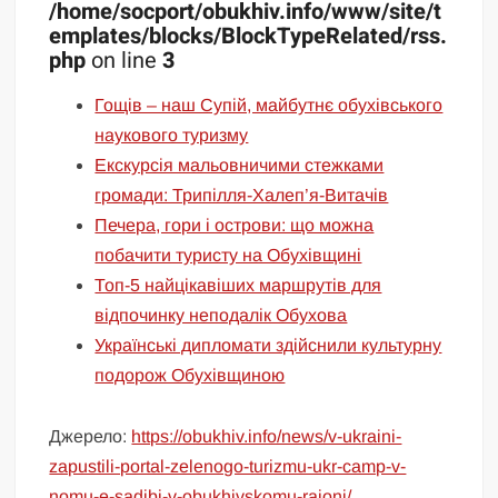
/home/socport/obukhiv.info/www/site/t
emplates/blocks/BlockTypeRelated/rss.
php
on line
3
Гощів – наш Супій, майбутнє обухівського
наукового туризму
Екскурсія мальовничими стежками
громади: Трипілля-Халеп’я-Витачів
Печера, гори і острови: що можна
побачити туристу на Обухівщині
Топ-5 найцікавіших маршрутів для
відпочинку неподалік Обухова
Українські дипломати здійснили культурну
подорож Обухівщиною
Джерело:
https://obukhiv.info/news/v-ukraini-
zapustili-portal-zelenogo-turizmu-ukr-camp-v-
nomu-e-sadibi-v-obukhivskomu-raioni/