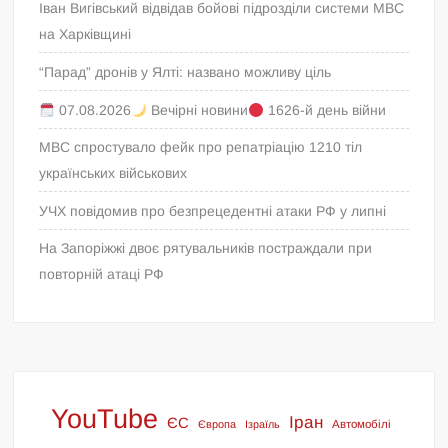
Іван Вигівський відвідав бойові підрозділи системи МВС
на Харківщині
“Парад” дронів у Ялті: названо можливу ціль
07.08.2026
Вечірні новини
1626-й день війни
МВС спростувало фейк про репатріацію 1210 тіл
українських військових
УЧХ повідомив про безпрецедентні атаки РФ у липні
На Запоріжжі двоє рятувальників постраждали при
повторній атаці РФ
YouTube
Іран
ЄС
Європа
Ізраїль
Автомобілі