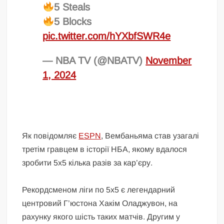
5 Steals
5 Blocks
pic.twitter.com/hYXbfSWR4e
— NBA TV (@NBATV)
November
1, 2024
Як повідомляє
ESPN
, Вембаньяма став узагалі
третім гравцем в історії НБА, якому вдалося
зробити 5х5 кілька разів за кар’єру.
Рекордсменом ліги по 5х5 є легендарний
центровий Г’юстона Хакім Оладжувон, на
рахунку якого шість таких матчів. Другим у