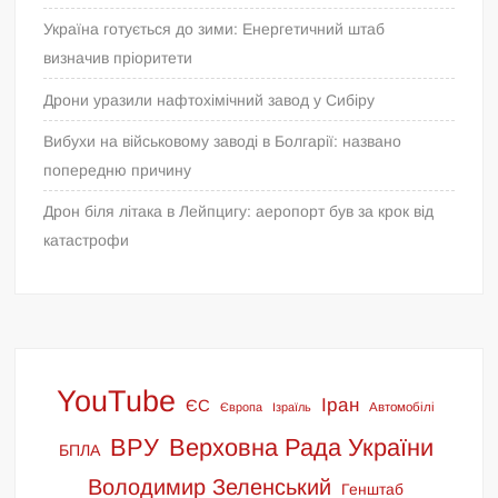
Україна готується до зими: Енергетичний штаб
визначив пріоритети
Дрони уразили нафтохімічний завод у Сибіру
Вибухи на військовому заводі в Болгарії: названо
попередню причину
Дрон біля літака в Лейпцигу: аеропорт був за крок від
катастрофи
YouTube
Іран
ЄС
Європа
Ізраїль
Автомобілі
ВРУ
Верховна Рада України
БПЛА
Володимир Зеленський
Генштаб