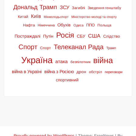
Дональд Трамп
ЗСУ
Загиблі
Зведення генштабу
Київ
Китай
Мінмолодьспорт
Міністерство молоді та спорту
Обухів
ППО
Нафта
Німеччина
Польща
Одеса
Росія
США
Постраждалі
Путін
СБУ
Слідство
Спорт
Телеканал Рада
Спорт
Трамп
Україна
війна
атака
безпілотник
війна в Україні
війна з Росією
дрон
обстріл
переговори
спортивний
Proudly powered by WordPress
|
Theme: FreeNews
|
By