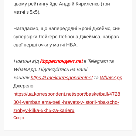
цьому рейтингу йде Андрій Кириленко (три
матчі з 5х5).
Нагадаємо, що напередодні Броні Джеймс, син
суперзірки Лейкерс Леброна Джеймса, набрав
свої перші очки у матчі НБА.
Новини від
Корреспондент.net
в Telegram та
WhatsApp. Підписуйтесь на наші
канали
https://t.me/korrespondentnet
та
WhatsApp
Джерело:
https://ua.korrespondent.net/sport/basketball/4728
304-vembaniama-tretii-hravets-v-istorii-nba-scho-
zrobyv-kilka-5kh5-za-karieru
Спорт