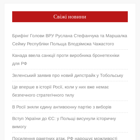
Свіжі новини
Брифінг Голови ВРУ Руслана Стефанчука та Маршалка
Сейму Республіки Польща Влодзімєжа Чажастого
Канада ввела санкції проти виробника бронетехніки
для РФ
Зеленський заявив про новий дипстрайк у Тобольську
Це вперше в історії Росії, коли у них вже немає
безпечного стратегічного тилу
В Росії зняли єдину антивоєнну партію з виборів
Вступ України до ЄС: у Польщі висунули історичну
вимогу
Посилення ракетних атак. РФ нарощує можливості