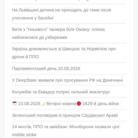
На Львівщині дитина не приходить до тями після
утоплення у басейні
Витік з “тіньового” танкера біля Оману: пляма
наблизилася до узбережжя
Україна домовляється зі Швецією та Норвегією про
дрони й ППО
Парламентський день 10.08.2026
У DeepState заявили про просування РФ на Донеччині
Колумбію та Еквадор потряс сильний землетрус
10.08.2026
Вечірні новини
1629-й день війни
Зеленський поговорив із принцом Саудівської Аравіі
14 мостів, ППО та авіабази: Міноборони назвало цілі
middle strike