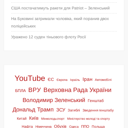
США постачатимуть ракети для Patriot – Зеленський
На Буковині затримали чоловіка, який поранив двох
поліцейських
Уражено 12 суден тіньового флоту Росії
YouTube
Іран
ЄС
Європа
Ізраїль
Автомобілі
ВРУ
Верховна Рада України
БПЛА
Володимир Зеленський
Генштаб
Дональд Трамп
ЗСУ
Загиблі
Зведення генштабу
Київ
Китай
Мінмолодьспорт
Міністерство молоді та спорту
Обухів
ППО
Нафта
Німеччина
Польща
Одеса