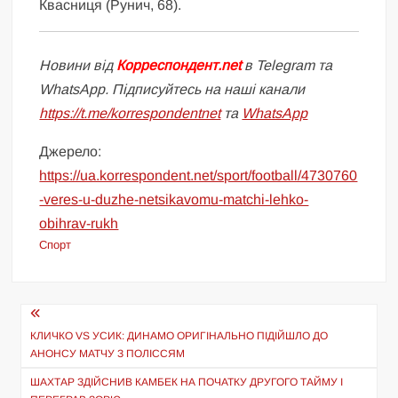
Квасниця (Рунич, 68).
Новини від
Корреспондент.net
в Telegram та
WhatsApp. Підписуйтесь на наші канали
https://t.me/korrespondentnet
та
WhatsApp
Джерело:
https://ua.korrespondent.net/sport/football/4730760
-veres-u-duzhe-netsikavomu-matchi-lehko-
obihrav-rukh
Спорт
Навігація
записів
КЛИЧКО VS УСИК: ДИНАМО ОРИГІНАЛЬНО ПІДІЙШЛО ДО
АНОНСУ МАТЧУ З ПОЛІССЯМ
ШАХТАР ЗДІЙСНИВ КАМБЕК НА ПОЧАТКУ ДРУГОГО ТАЙМУ І