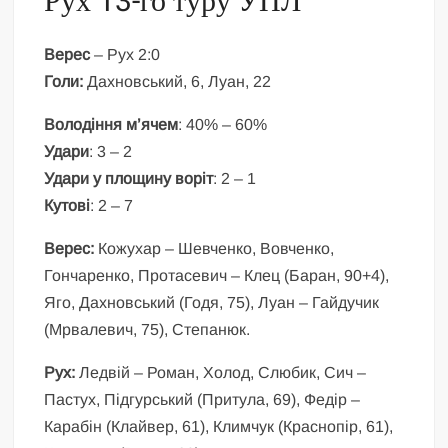
Рух 13-го туру УПЛ
Верес
– Рух 2:0
Голи:
Дахновський, 6, Луан, 22
Володіння м’ячем
: 40% – 60%
Удари
: 3 – 2
Удари у площину воріт
: 2 – 1
Кутові
: 2 – 7
Верес:
Кожухар – Шевченко, Вовченко,
Гончаренко, Протасевич – Клец (Баран, 90+4),
Яго, Дахновський (Годя, 75), Луан – Гайдучик
(Мрвалевич, 75), Степанюк.
Рух:
Ледвій – Роман, Холод, Слюбик, Сич –
Пастух, Підгурський (Притула, 69), Федір –
Карабін (Клайвер, 61), Климчук (Краснопір, 61),