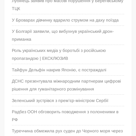
Лубінець заявив про масові порушення у Берегівському
ТЦК
У Броварах дівчинку вдарило струмом на даху поїзда
У Болгарії заявили, що вибухнув український дрон-
приманка
Роль українських медіа у боротьбі з російською
пропагандою | ЕКСКЛЮЗИВ
Тайфун Дельфін накрив Японію, є постраждалі
ДСНС презентувала міжнародним партнерам цифрові
рішення для гуманітарного розмінування
Зеленський зустрівся з прем’єр-міністром Сербії
Радбез ООН обговорить поводження з полоненими в
РФ
Туреччина обмежила рух суден до Чорного моря через