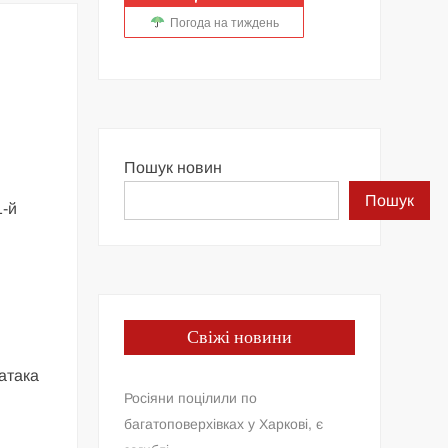
Погода на тиждень
Пошук новин
Пошук
1-й
Свіжі новини
атака
Росіяни поцілили по
багатоповерхівках у Харкові, є