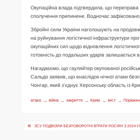
Окупаційна влада підтвердила, що переправа 
сполучення припинене. Водночас зафіксовано с
Збройні сили України наголошують на продовже
на руйнування логістичної інфраструктури прот
окупаційних сил щодо відновлення логістичного
готовність до подальших ударів залишається 
Нагадаєємо, що гауляйтер окупованої російсь
Сальдо заявив, що внаслідок нічної атаки без
Чонгар, який з’єднує Херсонську область із Кр
атака
війна
закриття
Крим
міст
Поражен
Навігація
ЗСУ ПОДВОЇЛИ БЕЗПОВОРОТНІ ВТРАТИ РОСІЯН З 2024-Г
записів