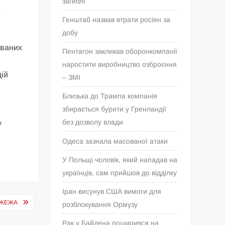
загиблі
е
Генштаб назвав втрати росіян за
добу
ованих
Пентагон закликав оборонкомпанії
наростити виробництво озброєння
дій
– ЗМІ
Близька до Трампа компанія
збирається бурити у Гренландії
без дозволу влади
у
Одеса зазнала масованої атаки
У Польщі чоловік, який нападав на
українців, сам прийшов до відділку
Іран висунув США вимоги для
ОЖЕЖА
розблокування Ормузу
Рак у Байдена поширився на