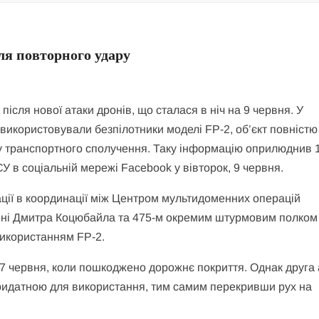
ля повторного удару
ісля нової атаки дронів, що сталася в ніч на 9 червня. У
кі використовували безпілотники моделі FP-2, об’єкт повністю
у транспортного сполучення. Таку інформацію оприлюднив 
 в соціальній мережі Facebook у вівторок, 9 червня.
ції в координації між Центром мультидоменних операцій
ені Дмитра Коцюбайла та 475-м окремим штурмовим полком
 використанням FP-2.
7 червня, коли пошкоджено дорожнє покриття. Однак друга 
ридатною для використання, тим самим перекривши рух на