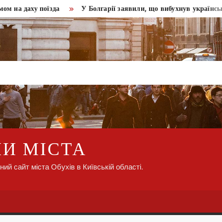
даху поїзда
У Болгарії заявили, що вибухнув український д
НИ МІСТА
ний сайт міста Обухів в Київській області.