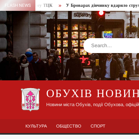
Skip
Берегівському ТЦК
FLASH NEWS
У Броварах дівчинку вдарило струмом на 
to
content
Search
ОБУХІВ НОВИ
Новини міста Обухів, події Обухова, офіцій
КУЛЬТУРА
ОБЩЕСТВО
СПОРТ