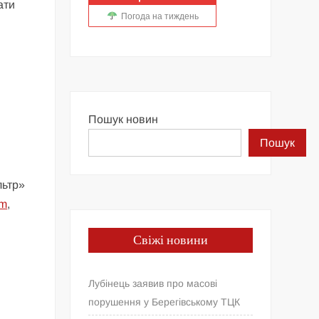
ати
Погода на тиждень
Пошук новин
Пошук
льтр»
om
,
Свіжі новини
Лубінець заявив про масові
порушення у Берегівському ТЦК