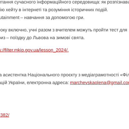
итання сучасного інформаційного середовища: як розпізнав
ію хейту в інтернеті та розуміння історичних подій.
tainment – навчання за допомогою гри.
оку включно, учні разом з вчителем можуть пройти тест для
из – поїздку до Львова на зимові свята.
s://filter.mkip.gov.ua/
lesson_2024/
.
 асистентка Національного проєкту з медіаграмотності «Фі
ацій України, електронна адреса:
marchevskaolena@gmail.c
8382/