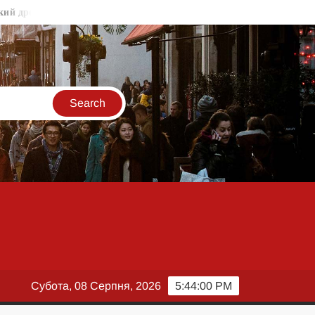
рон-приманка
Роль українських медіа у боротьбі з російсь
Субота, 08 Серпня, 2026
5:44:00 PM