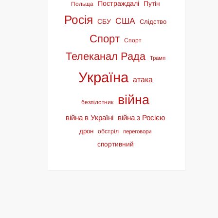
Постраждалі
Путін
Польща
Росія
США
СБУ
Слідство
Спорт
Спорт
Телеканал Рада
Трамп
Україна
атака
війна
безпілотник
війна в Україні
війна з Росією
дрон
обстріл
переговори
спортивний