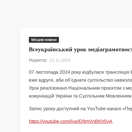
Місцеві новини
Всеукраїнський урок медіаграмотнос
Редактор
12.11.2024
07 листопада 2024 року відбулася трансляція 
вже вдруге, аби об’єднати суспільство навкол
Урок реалізовано Національним проєктом з мед
комунікацій України та Суспільним Мовленням 
Запис уроку доступний на YouTube-каналі «П
https://youtube.com/live/D9mVnBKh5yA
.