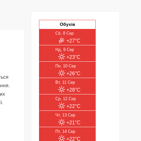
Обухів
Сб, 8 Сер
+27°C
Нд, 9 Сер
+23°C
Пн, 10 Сер
+26°C
ться
Вт, 11 Сер
ння.
+28°C
них
Ср, 12 Сер
ї.
+22°C
Чт, 13 Сер
+21°C
Пт, 14 Сер
+22°C