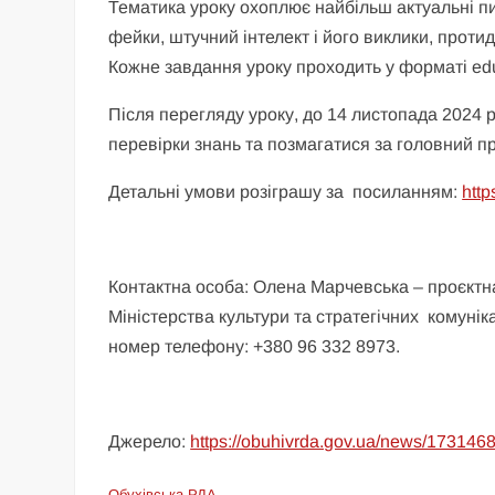
Тематика уроку охоплює найбільш актуальні п
фейки, штучний інтелект і його виклики, протид
Кожне завдання уроку проходить у форматі edu
Після перегляду уроку, до 14 листопада 2024 р
перевірки знань та позмагатися за головний пр
Детальні умови розіграшу за
посиланням:
http
Контактна особа: Олена Марчевська – проєктна
Міністерства культури та стратегічних комунік
номер телефону: +380 96 332 8973.
Джерело:
https://obuhivrda.gov.ua/news/173146
Обухівська РДА