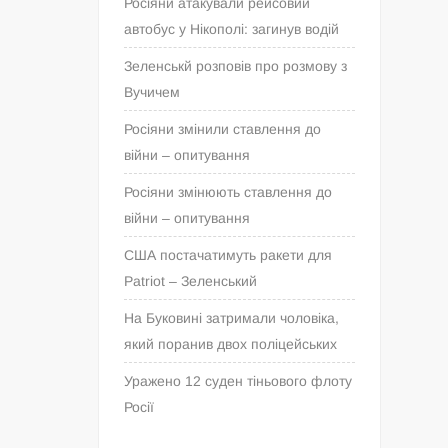
Росіяни атакували рейсовий
автобус у Нікополі: загинув водій
Зеленськй розповів про розмову з
Вучичем
Росіяни змінили ставлення до
війни – опитування
Росіяни змінюють ставлення до
війни – опитування
США постачатимуть ракети для
Patriot – Зеленський
На Буковині затримали чоловіка,
який поранив двох поліцейських
Уражено 12 суден тіньового флоту
Росії