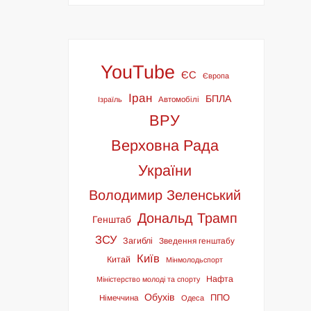
YouTube
ЄС
Європа
Іран
БПЛА
Ізраїль
Автомобілі
ВРУ
Верховна Рада
України
Володимир Зеленський
Дональд Трамп
Генштаб
ЗСУ
Загиблі
Зведення генштабу
Київ
Китай
Мінмолодьспорт
Нафта
Міністерство молоді та спорту
Обухів
ППО
Німеччина
Одеса