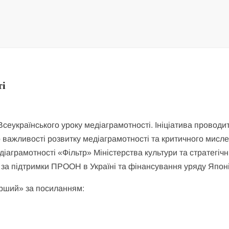
ті
Всеукраїнського уроку медіаграмотності. Ініціатива проводи
о важливості розвитку медіаграмотності та критичного мисле
іаграмотності «Фільтр» Міністерства культури та стратегіч
за підтримки ПРООН в Україні та фінансування уряду Японі
ерший» за посиланням: