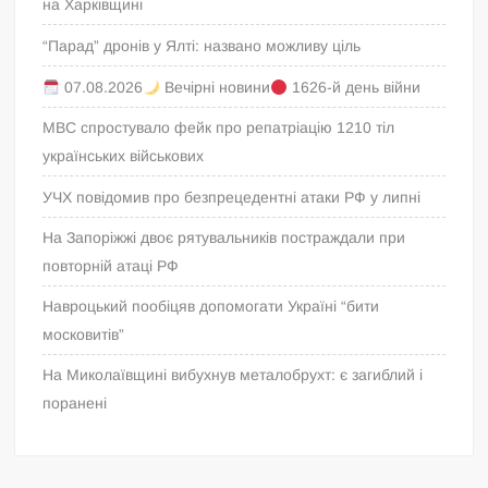
на Харківщині
“Парад” дронів у Ялті: названо можливу ціль
07.08.2026
Вечірні новини
1626-й день війни
МВС спростувало фейк про репатріацію 1210 тіл
українських військових
УЧХ повідомив про безпрецедентні атаки РФ у липні
На Запоріжжі двоє рятувальників постраждали при
повторній атаці РФ
Навроцький пообіцяв допомогати Україні “бити
московитів”
На Миколаївщині вибухнув металобрухт: є загиблий і
поранені