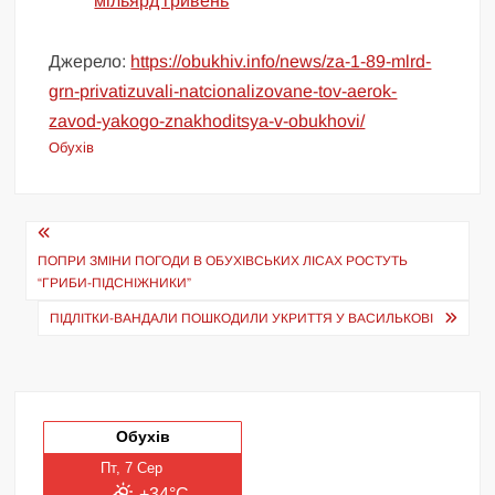
мільярд гривень
Джерело:
https://obukhiv.info/news/za-1-89-mlrd-
grn-privatizuvali-natcionalizovane-tov-aerok-
zavod-yakogo-znakhoditsya-v-obukhovi/
Обухів
Навігація
записів
ПОПРИ ЗМІНИ ПОГОДИ В ОБУХІВСЬКИХ ЛІСАХ РОСТУТЬ
“ГРИБИ-ПІДСНІЖНИКИ”
ПІДЛІТКИ-ВАНДАЛИ ПОШКОДИЛИ УКРИТТЯ У ВАСИЛЬКОВІ
Обухів
Пт, 7 Сер
+34°C