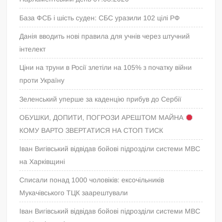
База ФСБ і шість суден: СБС уразили 102 цілі РФ
Данія вводить нові правила для учнів через штучний
інтелект
Ціни на труни в Росії злетіли на 105% з початку війни
проти Україну
Зеленський уперше за каденцію прибув до Сербії
ОБУШКИ, ДОПИТИ, ПОГРОЗИ АРЕШТОМ МАЙНА
КОМУ ВАРТО ЗВЕРТАТИСЯ НА СТОП ТИСК
Іван Вигівський відвідав бойові підрозділи системи МВС
на Харківщині
Списали понад 1000 чоловіків: ексочільників
Мукачівського ТЦК заарештували
Іван Вигівський відвідав бойові підрозділи системи МВС