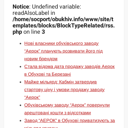
Notice
: Undefined variable:
readAlsoLabel in
/home/socport/obukhiv.info/www/site/t
emplates/blocks/BlockTypeRelated/rss.
php
on line
3
Нові власники обухівського заводу
“Аерок” планують розвивати його під
новим брендом
Стала відома дата продажу заводів Аерок
в Обухові та Березані
Майже мільярд: Кабмін затвердив
стартову ціну і умови продажу заводу
“Аерок”
Обухівському заводу “Аерок” повернули
арештовані кошти з відсотками
Завод “АЕРОК” в Обухові приватизують за