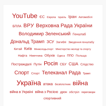
YouTube
Іран
ЄС
Європа
Ізраїль
Автомобілі
ВРУ
Верховна Рада України
БПЛА
Володимир Зеленський
Генштаб
Дональд Трамп
ЗСУ
Загиблі
Зведення генштабу
Київ
Китай
Мінмолодьспорт
Міністерство молоді та спорту
Обухів
ППО
Нафта
Польща
Німеччина
Одеса
Росія
США
Постраждалі
СБУ
Путін
Слідство
Спорт
Телеканал Рада
Спорт
Трамп
Україна
війна
атака
безпілотник
війна в Україні
війна з Росією
дрон
обстріл
переговори
спортивний