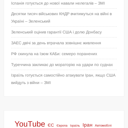
Іспанія готується до нової навали нелегалів – ЗМІ
Десятки тисяч військових КНДР вчитимуться на війні в
Україні – Зеленський
Зеленський оцінив гарантії США і долю Донбасу
ЗАЕС двічі за день втрачала зовнішнє живлення
РФ скинула на Ізюм КАБи: семеро поранених
Туреччина закликає до мораторію на удари по суднах
Ізраїль готується самостійно атакувати Іран, якщо США
вийдуть з війни – ЗМІ
YouTube
Іран
ЄС
Європа
Ізраїль
Автомобілі