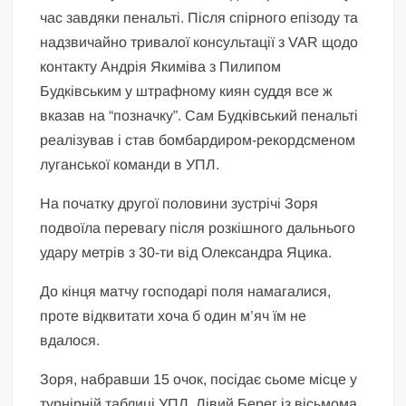
час завдяки пенальті. Після спірного епізоду та
надзвичайно тривалої консультації з VAR щодо
контакту Андрія Якиміва з Пилипом
Будківським у штрафному киян суддя все ж
вказав на “позначку”. Сам Будківський пенальті
реалізував і став бомбардиром-рекордсменом
луганської команди в УПЛ.
На початку другої половини зустрічі Зоря
подвоїла перевагу після розкішного дальнього
удару метрів з 30-ти від Олександра Яцика.
До кінця матчу господарі поля намагалися,
проте відквитати хоча б один м’яч їм не
вдалося.
Зоря, набравши 15 очок, посідає сьоме місце у
турнірній таблиці УПЛ. Лівий Берег із вісьмома