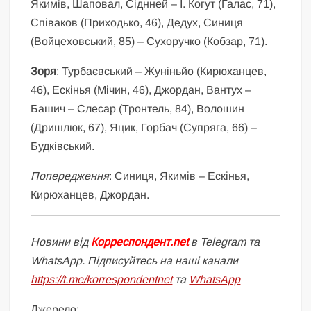
Якимів, Шаповал, Сіднней – І. Когут (Галас, 71),
Співаков (Приходько, 46), Дедух, Синиця
(Войцеховський, 85) – Сухоручко (Кобзар, 71).
Зоря
: Турбаєвський – Жуніньйо (Кирюханцев,
46), Ескінья (Мічин, 46), Джордан, Вантух –
Башич – Слесар (Тронтель, 84), Волошин
(Дришлюк, 67), Яцик, Горбач (Супряга, 66) –
Будківський.
Попередження
: Синиця, Якимів – Ескінья,
Кирюханцев, Джордан.
Новини від
Корреспондент.net
в Telegram та
WhatsApp. Підписуйтесь на наші канали
https://t.me/korrespondentnet
та
WhatsApp
Джерело: