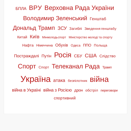
ВРУ
Верховна Рада України
БПЛА
Володимир Зеленський
Генштаб
Дональд Трамп
ЗСУ
Загиблі
Зведення генштабу
Київ
Китай
Мінмолодьспорт
Міністерство молоді та спорту
Обухів
ППО
Нафта
Німеччина
Польща
Одеса
Росія
США
Постраждалі
Путін
СБУ
Слідство
Спорт
Телеканал Рада
Спорт
Трамп
Україна
війна
атака
безпілотник
війна в Україні
війна з Росією
дрон
обстріл
переговори
спортивний