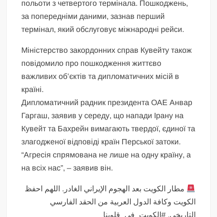
польоти з четвертого термінала. Пошкоджень,
за попередніми даними, зазнав перший
термінал, який обслуговує міжнародні рейси.
Міністерство закордонних справ Кувейту також
повідомило про пошкодження життєво
важливих об’єктів та дипломатичних місій в
країні.
Дипломатичний радник президента ОАЕ Анвар
Гаргаш, заявив у середу, що напади Ірану на
Кувейт та Бахрейн вимагають твердої, єдиної та
злагодженої відповіді країн Перської затоки.
“Агресія спрямована не лише на одну країну, а
на всіх нас”, – заявив він.
مطار الكويت بعد الهجوم الإيراني الغادر. اللهم احفظ
الكويت وكافة الدول العربية من الحقد الفارسي
التاريخي. #الكويت_في_قلوبنا