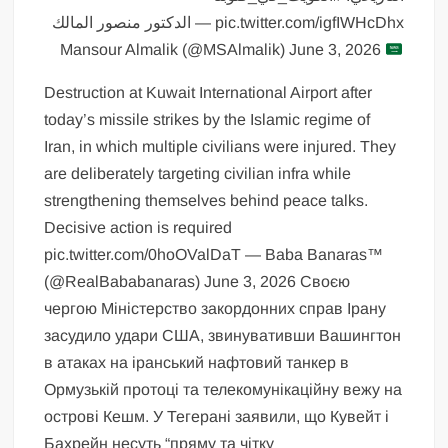
pic.twitter.com/igfIWHcDhx — الدكتور منصور المالك
Mansour Almalik (@MSAlmalik) June 3, 2026
Destruction at Kuwait International Airport after
today’s missile strikes by the Islamic regime of
Iran, in which multiple civilians were injured. They
are deliberately targeting civilian infra while
strengthening themselves behind peace talks.
Decisive action is required
pic.twitter.com/0hoOValDaT — Baba Banaras™
(@RealBababanaras) June 3, 2026 Своєю
чергою Міністерство закордонних справ Ірану
засудило удари США, звинувативши Вашингтон
в атаках на іранський нафтовий танкер в
Ормузькій протоці та телекомунікаційну вежу на
острові Кешм. У Тегерані заявили, що Кувейт і
Бахрейн несуть “пряму та чітку