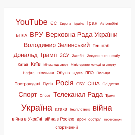
YouTube
Іран
ЄС
Європа
Ізраїль
Автомобілі
ВРУ
Верховна Рада України
БПЛА
Володимир Зеленський
Генштаб
Дональд Трамп
ЗСУ
Загиблі
Зведення генштабу
Київ
Китай
Мінмолодьспорт
Міністерство молоді та спорту
Обухів
ППО
Нафта
Польща
Німеччина
Одеса
Росія
США
Постраждалі
СБУ
Путін
Слідство
Спорт
Телеканал Рада
Спорт
Трамп
Україна
війна
атака
безпілотник
війна в Україні
війна з Росією
дрон
обстріл
переговори
спортивний