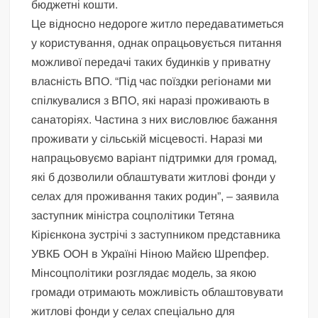
бюджетні кошти.
Це відносно недороге житло передаватиметься
у користування, однак опрацьовується питання
можливої передачі таких будинків у приватну
власність ВПО. “Під час поїздки регіонами ми
спілкувалися з ВПО, які наразі проживають в
санаторіях. Частина з них висловлює бажання
проживати у сільській місцевості. Наразі ми
напрацьовуємо варіант підтримки для громад,
які б дозволили облаштувати житлові фонди у
селах для проживання таких родин”, – заявила
заступник міністра соцполітики Тетяна
Кірієнкона зустрічі з заступником представника
УВКБ ООН в Україні Ніною Майєю Шрепфер.
Мінсоцполітики розглядає модель, за якою
громади отримають можливість облаштовувати
житлові фонди у селах спеціально для