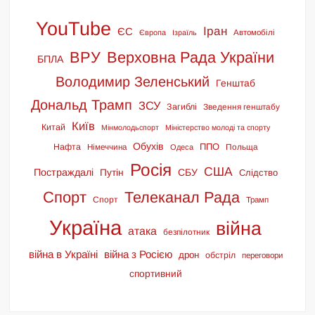
YouTube
Іран
ЄС
Європа
Ізраїль
Автомобілі
ВРУ
Верховна Рада України
БПЛА
Володимир Зеленський
Генштаб
Дональд Трамп
ЗСУ
Загиблі
Зведення генштабу
Київ
Китай
Мінмолодьспорт
Міністерство молоді та спорту
Обухів
ППО
Нафта
Німеччина
Польща
Одеса
Росія
США
Постраждалі
СБУ
Путін
Слідство
Спорт
Телеканал Рада
Спорт
Трамп
Україна
війна
атака
безпілотник
війна в Україні
війна з Росією
дрон
обстріл
переговори
спортивний