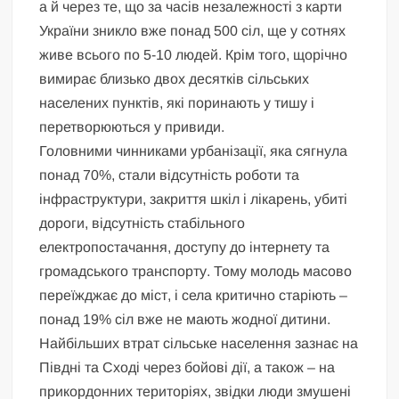
а й через те, що за часів незалежності з карти
України зникло вже понад 500 сіл, ще у сотнях
живе всього по 5-10 людей. Крім того, щорічно
вимирає близько двох десятків сільських
населених пунктів, які поринають у тишу і
перетворюються у привиди.
Головними чинниками урбанізації, яка сягнула
понад 70%, стали відсутність роботи та
інфраструктури, закриття шкіл і лікарень, убиті
дороги, відсутність стабільного
електропостачання, доступу до інтернету та
громадського транспорту. Тому молодь масово
переїжджає до міст, і села критично старіють –
понад 19% сіл вже не мають жодної дитини.
Найбільших втрат сільське населення зазнає на
Півдні та Сході через бойові дії, а також – на
прикордонних територіях, звідки люди змушені