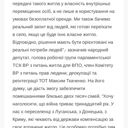
передачі такого житла у власність внутрішньо
переміщених осіб, а не лише в користування на
умовах безоплатної оренди. Ми також бачимо
реальний запит від людей, які готові переїхати
в село, якщо це буде їхнє власне житло.
Відповідно, рішення мають бути орієнтовані на
реальні потреби людей”,- зазначив народний
депутат, голова робочої групи парламентської
ТСК ВР з питань житла для ВПО, член Комітету
ВР з питань прав людини, деокупації та
реінтеграції ТОТ Максим Ткаченко. На його
думку, це дасть змогу забезпечити
помешканнями близько двох тисяч сімей. “Хочу
наголосити, що війна триває тринадцятий рік. У
нас є переселенці з Луганська, з Донецька, з
Криму, які чекають від держави компенсацію за
своє втрачене житло. Це особливо потрібно тим