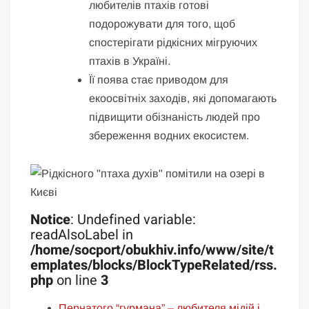
любителів птахів готові
подорожувати для того, щоб
спостерігати рідкісних мігруючих
птахів в Україні.
Її поява стає приводом для
екоосвітніх заходів, які допомагають
підвищити обізнаність людей про
збереження водних екосистем.
Notice
: Undefined variable:
readAlsoLabel in
/home/socport/obukhiv.info/www/site/t
emplates/blocks/BlockTypeRelated/rss.
php
on line
3
Пернатого “гурмана” – любителя мідій і