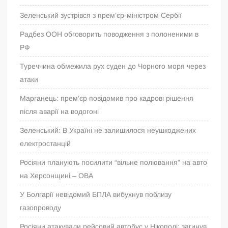
Зеленський зустрівся з прем’єр-міністром Сербії
Радбез ООН обговорить поводження з полоненими в
РФ
Туреччина обмежила рух суден до Чорного моря через
атаки
Марганець: прем’єр повідомив про кадрові рішення
після аварії на водогоні
Зеленський: В Україні не залишилося неушкоджених
електростанцій
Росіяни планують посилити “вільне полювання” на авто
на Херсонщині – ОВА
У Болгарії невідомий БПЛА вибухнув поблизу
газопроводу
Росіяни атакували рейсовий автобус у Нікополі: загинув