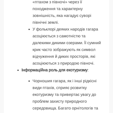
«птахом з півночі» через її
походження та характерну
зовнішність, яка нагадує суворі
північні землі.
У фольклорі деяких народів гагара
асоціюється з самотністю та
далекими дикими озерами. Її сумний
крик часто зображують як символ
відчуження й диких просторів, які
асоціюються з природою півночі.
Інформаційна роль для екотуризму
:
Чорношия гагара, як і інші рідкісні
види птахів, сприяє розвитку
екотуризму та привертає увагу до
проблем захисту природного
середовища. Багато орнітологів та