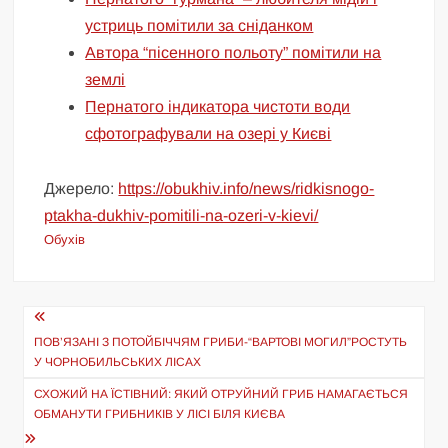
устриць помітили за сніданком
Автора “пісенного польоту” помітили на
землі
Пернатого індикатора чистоти води
сфотографували на озері у Києві
Джерело:
https://obukhiv.info/news/ridkisnogo-
ptakha-dukhiv-pomitili-na-ozeri-v-kievi/
Обухів
Навігація
записів
ПОВ’ЯЗАНІ З ПОТОЙБІЧЧЯМ ГРИБИ-“ВАРТОВІ МОГИЛ”РОСТУТЬ
У ЧОРНОБИЛЬСЬКИХ ЛІСАХ
СХОЖИЙ НА ЇСТІВНИЙ: ЯКИЙ ОТРУЙНИЙ ГРИБ НАМАГАЄТЬСЯ
ОБМАНУТИ ГРИБНИКІВ У ЛІСІ БІЛЯ КИЄВА