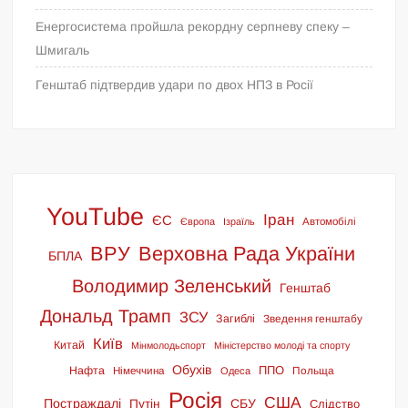
Енергосистема пройшла рекордну серпневу спеку –
Шмигаль
Генштаб підтвердив удари по двох НПЗ в Росії
YouTube
Іран
ЄС
Європа
Ізраїль
Автомобілі
ВРУ
Верховна Рада України
БПЛА
Володимир Зеленський
Генштаб
Дональд Трамп
ЗСУ
Загиблі
Зведення генштабу
Київ
Китай
Мінмолодьспорт
Міністерство молоді та спорту
Обухів
ППО
Нафта
Німеччина
Польща
Одеса
Росія
США
Постраждалі
СБУ
Путін
Слідство