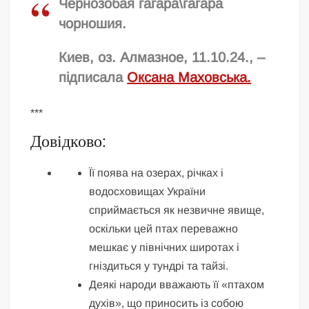
Чернозобая гагара\гагара
чорношия.
Киев, оз. Алмазное, 11.10.24., –
підписала
Оксана Маховська.
***
Довідково:
Її поява на озерах, річках і
водосховищах України
сприймається як незвичне явище,
оскільки цей птах переважно
мешкає у північних широтах і
гніздиться у тундрі та тайзі.
Деякі народи вважають її «птахом
духів», що приносить із собою