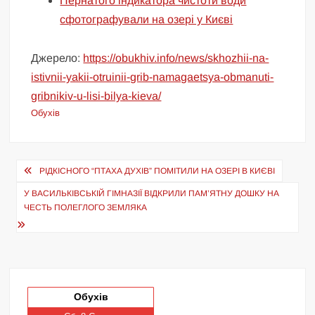
Пернатого індикатора чистоти води
сфотографували на озері у Києві
Джерело:
https://obukhiv.info/news/skhozhii-na-
istivnii-yakii-otruinii-grib-namagaetsya-obmanuti-
gribnikiv-u-lisi-bilya-kieva/
Обухів
Навігація
РІДКІСНОГО “ПТАХА ДУХІВ” ПОМІТИЛИ НА ОЗЕРІ В КИЄВІ
записів
У ВАСИЛЬКІВСЬКІЙ ГІМНАЗІЇ ВІДКРИЛИ ПАМ’ЯТНУ ДОШКУ НА
ЧЕСТЬ ПОЛЕГЛОГО ЗЕМЛЯКА
Обухів