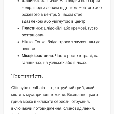
Шапинка
: Зазвичай має блідий біло-сірий
колір, іноді з легким відтінком жовтого або
рожевого в центрі. З часом стає
вдавленою або увігнутою в центрі.
Пластинки
: Блідо-білі або кремові, густо
розташовані.
Ніжка
: Тонка, бліда, трохи з звуженням до
основи.
Місце зростання
: Часто росте в траві, на
галявинах, на узліссях або в лісах.
Токсичність
Clitocybe dealbata — це отруйний гриб, який
містить мускаринові токсини. Вживання цього
гриба може викликати серйозні отруєння,
включаючи потовиділення, слиновиділення,