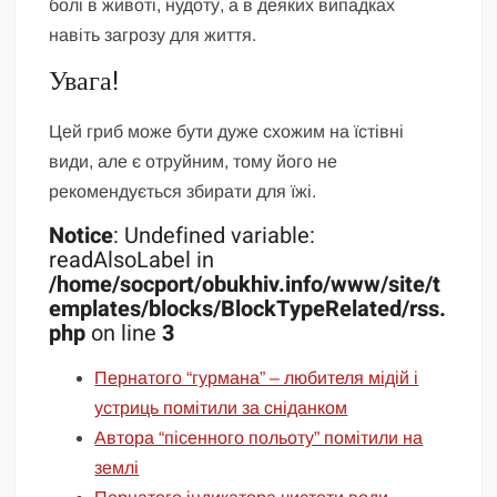
болі в животі, нудоту, а в деяких випадках
навіть загрозу для життя.
Увага!
Цей гриб може бути дуже схожим на їстівні
види, але є отруйним, тому його не
рекомендується збирати для їжі.
Notice
: Undefined variable:
readAlsoLabel in
/home/socport/obukhiv.info/www/site/t
emplates/blocks/BlockTypeRelated/rss.
php
on line
3
Пернатого “гурмана” – любителя мідій і
устриць помітили за сніданком
Автора “пісенного польоту” помітили на
землі