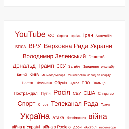
YouTube
Іран
ЄС
Європа
Ізраїль
Автомобілі
ВРУ
Верховна Рада України
БПЛА
Володимир Зеленський
Генштаб
Дональд Трамп
ЗСУ
Загиблі
Зведення генштабу
Київ
Китай
Мінмолодьспорт
Міністерство молоді та спорту
Обухів
ППО
Нафта
Німеччина
Польща
Одеса
Росія
США
Постраждалі
СБУ
Путін
Слідство
Спорт
Телеканал Рада
Спорт
Трамп
Україна
війна
атака
безпілотник
війна в Україні
війна з Росією
дрон
обстріл
переговори