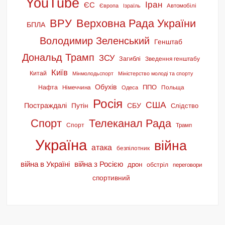
YouTube
Іран
ЄС
Європа
Ізраїль
Автомобілі
ВРУ
Верховна Рада України
БПЛА
Володимир Зеленський
Генштаб
Дональд Трамп
ЗСУ
Загиблі
Зведення генштабу
Київ
Китай
Мінмолодьспорт
Міністерство молоді та спорту
Обухів
ППО
Нафта
Німеччина
Польща
Одеса
Росія
США
Постраждалі
СБУ
Путін
Слідство
Спорт
Телеканал Рада
Спорт
Трамп
Україна
війна
атака
безпілотник
війна в Україні
війна з Росією
дрон
обстріл
переговори
спортивний