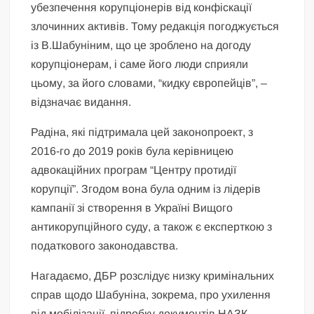
убезпечення корупціонерів від конфіскації
злочинних активів. Тому редакція погоджується
із В.Шабуніним, що це зроблено на догоду
корупціонерам, і саме його люди сприяли
цьому, за його словами, “кидку європейців”, –
відзначає видання.
Радіна, які підтримала цей законопроект, з
2016-го до 2019 років була керівницею
адвокаційних програм “Центру протидії
корупції”. Згодом вона була одним із лідерів
кампанії зі створення в Україні Вищого
антикорупційного суду, а також є експерткою з
податкового законодавства.
Нагадаємо, ДБР розслідує низку кримінальних
справ щодо Шабуніна, зокрема, про ухилення
від мобілізації, підробку документів НАЗК,