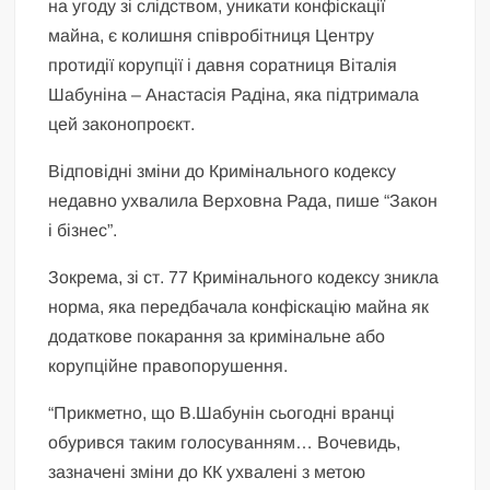
на угоду зі слідством, уникати конфіскації
майна, є колишня співробітниця Центру
протидії корупції і давня соратниця Віталія
Шабуніна – Анастасія Радіна, яка підтримала
цей законопроєкт.
Відповідні зміни до Кримінального кодексу
недавно ухвалила Верховна Рада, пише “Закон
і бізнес”.
Зокрема, зі ст. 77 Кримінального кодексу зникла
норма, яка передбачала конфіскацію майна як
додаткове покарання за кримінальне або
корупційне правопорушення.
“Прикметно, що В.Шабунін сьогодні вранці
обурився таким голосуванням… Вочевидь,
зазначені зміни до КК ухвалені з метою