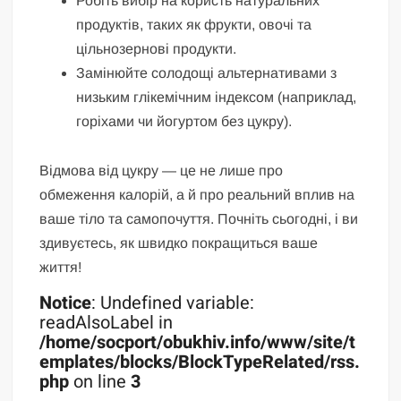
Робіть вибір на користь натуральних
продуктів, таких як фрукти, овочі та
цільнозернові продукти.
Замінюйте солодощі альтернативами з
низьким глікемічним індексом (наприклад,
горіхами чи йогуртом без цукру).
Відмова від цукру — це не лише про
обмеження калорій, а й про реальний вплив на
ваше тіло та самопочуття. Почніть сьогодні, і ви
здивуєтесь, як швидко покращиться ваше
життя!
Notice
: Undefined variable:
readAlsoLabel in
/home/socport/obukhiv.info/www/site/t
emplates/blocks/BlockTypeRelated/rss.
php
on line
3