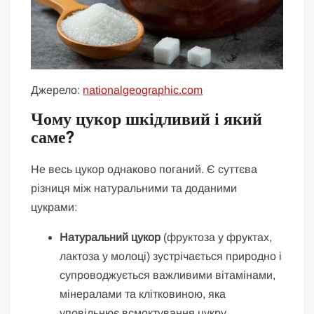
Джерело:
nationalgeographic.com
Чому цукор шкідливий і який
саме?
Не весь цукор однаково поганий. Є суттєва
різниця між натуральними та доданими
цукрами:
Натуральний цукор
(фруктоза у фруктах,
лактоза у молоці) зустрічається природно і
супроводжується важливими вітамінами,
мінералами та клітковиною, яка
уповільнює всмоктування цукру.