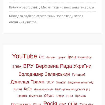
Вибух у ресторані: у Москві таємно поховали генерала
Молдова задіяла стратегічний запас води через
обміління Дністра
YouTube
Іран
ЄС
Європа
Ізраїль
Автомобілі
ВРУ
Верховна Рада України
БПЛА
Володимир Зеленський
Генштаб
Дональд Трамп
ЗСУ
Загиблі
Зведення генштабу
Київ
Китай
Мінмолодьспорт
Міністерство молоді та спорту
Обухів
ППО
Нафта
Польща
Німеччина
Одеса
Росія
США
Постраждалі
СБУ
Путін
Слідство