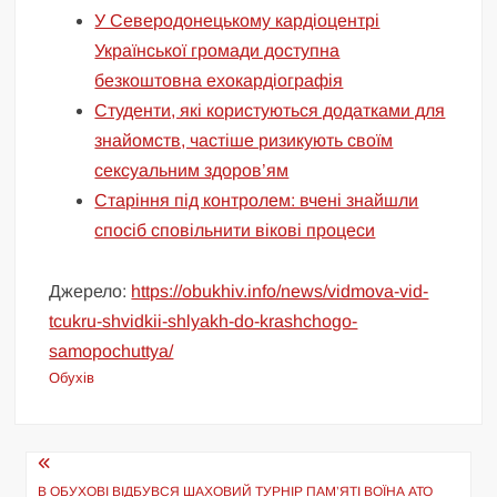
У Северодонецькому кардіоцентрі
Української громади доступна
безкоштовна ехокардіографія
Cтуденти, які користуються додатками для
знайомств, частіше ризикують своїм
сексуальним здоров’ям
Старіння під контролем: вчені знайшли
спосіб сповільнити вікові процеси
Джерело:
https://obukhiv.info/news/vidmova-vid-
tcukru-shvidkii-shlyakh-do-krashchogo-
samopochuttya/
Обухів
Навігація
В ОБУХОВІ ВІДБУВСЯ ШАХОВИЙ ТУРНІР ПАМ’ЯТІ ВОЇНА АТО