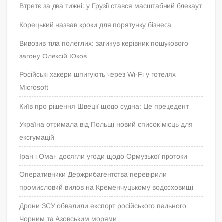
Втретє за два тижні: у Грузії стався масштабний блекаут
Корецький назвав кроки для порятунку бізнеса
Вивозив тіла полеглих: загинув керівник пошукового
загону Олексій Юков
Російські хакери шпигують через Wi-Fi у готелях –
Microsoft
Київ про рішення Швеції щодо судна: Це прецедент
Україна отримала від Польщі новий список місць для
ексгумацій
Іран і Оман досягли угоди щодо Ормузької протоки
Оперативники Держрибагентства перевірили
промисловий вилов на Кременчуцькому водосховищі
Дрони ЗСУ обвалили експорт російського пального
Чорним та Азовським морями