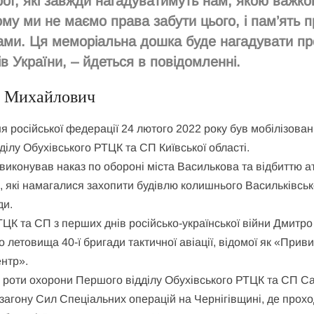
ерої, які завжди нагадуватимуть нам, якою важк
му ми не маємо права забути цього, і пам’ять п
ами. Ця меморіальна дошка буде нагадувати пр
в України, – йдеться в повідомленні.
о Михайлович
російської федерації 24 лютого 2022 року був мобілізован
ілу Обухівського РТЦК та СП Київської області.
виконував наказ по обороні міста Василькова та відбиттю а
, які намагалися захопити будівлю колишнього Васильківськ
ди.
ТЦК та СП з перших днів російсько-української війни Дмитро
о летовища 40-ї бригади тактичної авіації, відомої як «Прив
нтр».
 з роти охорони Першого відділу Обухівського РТЦК та СП С
агону Сил Спеціальних операцій на Чернігівщині, де прох