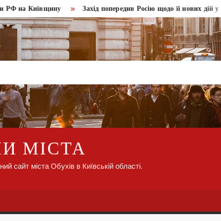
а Київщину
Захід попередив Росію щодо її нових дій у Грузії
НИ МІСТА
ний сайт міста Обухів в Київській області.