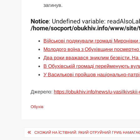
загинув.
Notice
: Undefined variable: readAlsoLab
/home/socport/obukhiv.info/www/site/
Військові подякували громаді Миронівки 
Молодого воїна з Обухівщини посмертно
Два роки вважався зниклим безвісти. На 
В Обухівській громаді перейменують вул
У Василькові пройшов національно-патр
Джерело:
https://obukhiv.info/news/u-vasilkivsk
Обухів
Навігація
СХОЖИЙ НА ЇСТІВНИЙ: ЯКИЙ ОТРУЙНИЙ ГРИБ НАМАГАЄ