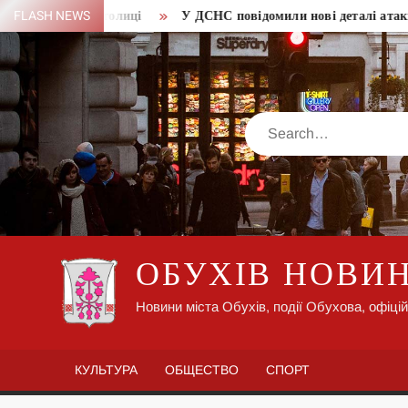
Skip
районах столиці
FLASH NEWS
У ДСНС повідомили нові деталі атаки РФ н
to
content
Search
ОБУХІВ НОВИ
Новини міста Обухів, події Обухова, офіцій
КУЛЬТУРА
ОБЩЕСТВО
СПОРТ