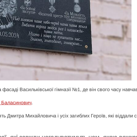
фасаді Васильківської гімназії №1, де він свого часу навча
я Баласинович
.
 Дмитра Михайловича і усіх загиблих Героїв, які віддали 