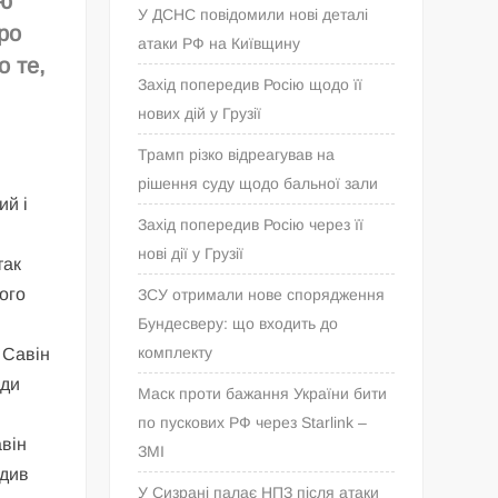
ою
У ДСНС повідомили нові деталі
ро
атаки РФ на Київщину
о те,
Захід попередив Росію щодо її
нових дій у Грузії
Трамп різко відреагував на
рішення суду щодо бальної зали
ий і
Захід попередив Росію через її
нові дії у Грузії
так
ого
ЗСУ отримали нове спорядження
Бундесверу: що входить до
комплекту
 Савін
иди
Маск проти бажання України бити
по пускових РФ через Starlink –
авін
ЗМІ
одив
У Сизрані палає НПЗ після атаки