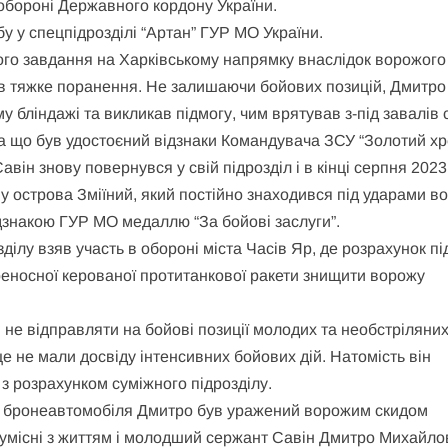
 обороні Державного кордону України.
у у спецпідрозділі “Артан” ГУР МО України.
вого завдання на Харківському напрямку внаслідок ворожого
в тяжке поранення. Не залишаючи бойових позицій, Дмитро
 бліндажі та викликав підмогу, чим врятував з-під завалів 
а що був удостоєний відзнаки Командувача ЗСУ “Золотий хр
він знову повернувся у свій підрозділ і в кінці серпня 2023
 острова Зміїний, який постійно знаходився під ударами в
ідзнакою ГУР МО медаллю “За бойові заслуги”.
зділу взяв участь в обороні міста Часів Яр, де розрахунок пі
реносної керованої протитанкової ракети знищити ворожу
не відправляти на бойові позиції молодих та необстріляни
е не мали досвіду інтенсивних бойових дій. Натомість він
з розрахунком суміжного підрозділу.
ці з бронеавтомобіля Дмитро був уражений ворожим скидом
умісні з життям і молодший сержант Савін Дмитро Михайло