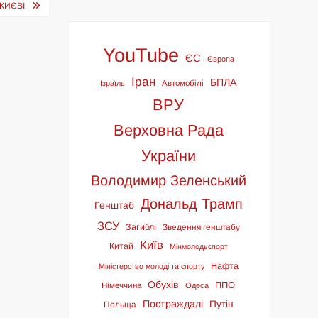
 КИЄВІ
YouTube
ЄС
Європа
Іран
БПЛА
Ізраїль
Автомобілі
ВРУ
Верховна Рада
України
Володимир Зеленський
Дональд Трамп
Генштаб
ЗСУ
Загиблі
Зведення генштабу
Київ
Китай
Мінмолодьспорт
Нафта
Міністерство молоді та спорту
Обухів
ППО
Німеччина
Одеса
Постраждалі
Путін
Польща