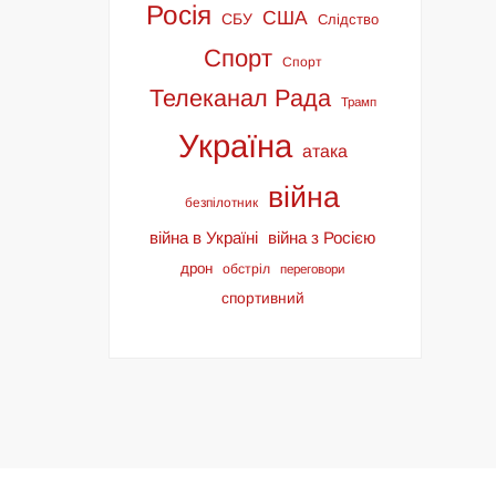
Росія
США
СБУ
Слідство
Спорт
Спорт
Телеканал Рада
Трамп
Україна
атака
війна
безпілотник
війна в Україні
війна з Росією
дрон
обстріл
переговори
спортивний