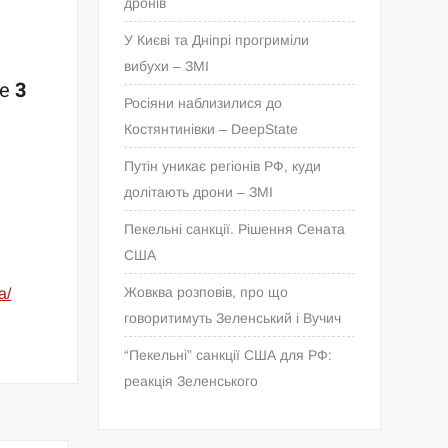
дронів
У Києві та Дніпрі прогриміли
вибухи – ЗМІ
ne
3
Росіяни наблизилися до
Костянтинівки – DeepState
Путін уникає регіонів РФ, куди
долітають дрони – ЗМІ
Пекельні санкції. Рішення Сената
США
Жовква розповів, про що
a/
говоритимуть Зеленський і Вучич
“Пекельні” санкції США для РФ:
реакція Зеленського