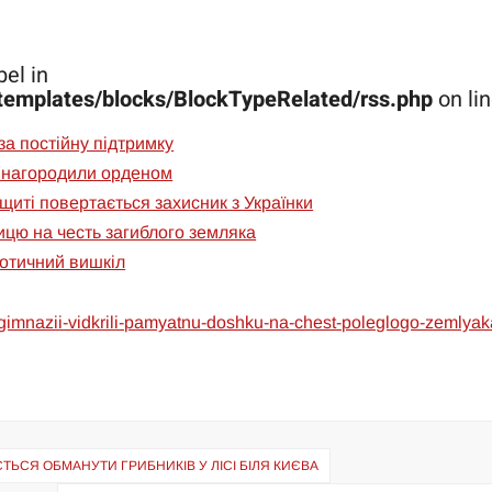
el in
templates/blocks/BlockTypeRelated/rss.php
on li
за постійну підтримку
 нагородили орденом
щиті повертається захисник з Українки
ицю на честь загиблого земляка
іотичний вишкіл
ii-gimnazii-vidkrili-pamyatnu-doshku-na-chest-poleglogo-zemlyak
ТЬСЯ ОБМАНУТИ ГРИБНИКІВ У ЛІСІ БІЛЯ КИЄВА