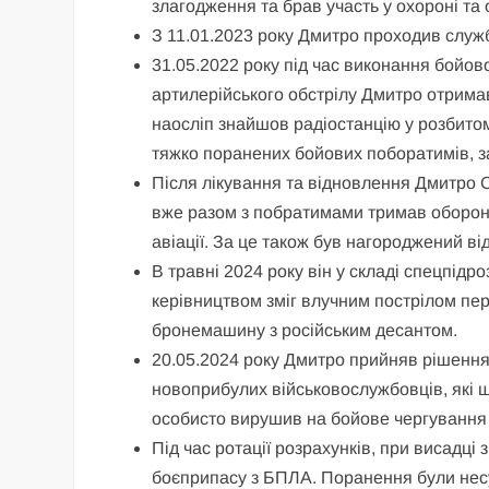
злагодження та брав участь у охороні та
З 11.01.2023 року Дмитро проходив служб
31.05.2022 року під час виконання бойо
артилерійського обстрілу Дмитро отрима
наосліп знайшов радіостанцію у розбитому
тяжко поранених бойових поборатимів, з
Після лікування та відновлення Дмитро Са
вже разом з побратимами тримав оборону
авіації. За це також був нагороджений в
В травні 2024 року він у складі спецпідро
керівництвом зміг влучним пострілом пе
бронемашину з російським десантом.
20.05.2024 року Дмитро прийняв рішення 
новоприбулих військовослужбовців, які щ
особисто вирушив на бойове чергування 
Під час ротації розрахунків, при висад
боєприпасу з БПЛА. Поранення були нес