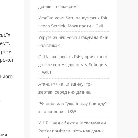
дронів – соцмережі
Україна хоче бити по пускових РФ
через Starlink, Маск проти – ЗМІ
своїх
Удруге за ніч: Росія атакувала Київ
ест”.
балістикою
 року
США підозрюють РФ у причетності
орожої
до інциденту з дроном у Лейпцигу
– WSJ
д його
Атака РФ на Київщину: три
жертви, серед них дитина
х
РФ створила “українську бригаду”
з полонених – ISW
У ФРН над об’єктом із системами
Patriot помітили шість невідомих
вич