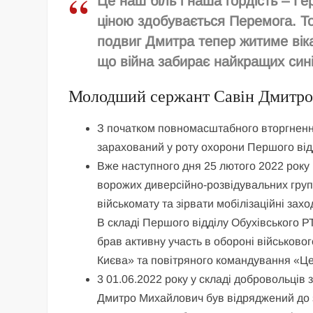
Це наш біль і наша гордість – Г
ціною здобувається Перемога. То
подвиг Дмитра тепер житиме вік
що війна забирає найкращих сині
Молодший сержант Савін Дмитр
З початком повномасштабного вторгнення 
зарахований у роту охорони Першого відд
Вже наступного дня 25 лютого 2022 року 
ворожих диверсійно-розвідувальних груп
військомату та зірвати мобілізаційні захо
В складі Першого відділу Обухівського Р
брав активну участь в обороні військовог
Києва» та повітряного командування «Це
3 01.06.2022 року у складі добровольців
Дмитро Михайлович був відряджений до з